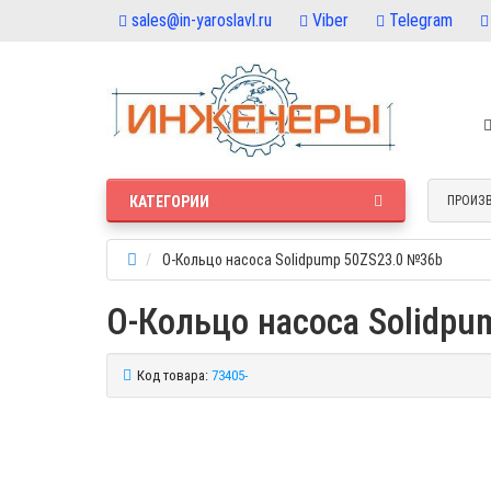
sales@in-yaroslavl.ru
Viber
Telegram
КАТЕГОРИИ
ПРОИЗ
О-Кольцо насоса Solidpump 50ZS23.0 №36b
О-Кольцо насоса Solidp
Код товара:
73405-