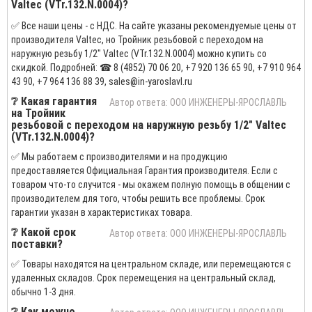
Valtec (VTr.132.N.0004)?
✅ Все наши цены - с НДС. На сайте указаны рекомендуемые цены от
производителя Valtec, но Тройник резьбовой с переходом на
наружную резьбу 1/2" Valtec (VTr.132.N.0004) можно купить со
скидкой. Подробней: ☎ 8 (4852) 70 06 20, +7 920 136 65 90, +7 910 964
43 90, +7 964 136 88 39, sales@in-yaroslavl.ru
❔ Какая гарантия
Автор ответа: ООО ИНЖЕНЕРЫ-ЯРОСЛАВЛЬ
на Тройник
резьбовой с переходом на наружную резьбу 1/2" Valtec
(VTr.132.N.0004)?
✅ Мы работаем с производителями и на продукцию
предоставляется Официальная Гарантия производителя. Если с
товаром что-то случится - мы окажем полную помощь в общении с
производителем для того, чтобы решить все проблемы. Срок
гарантии указан в характеристиках товара.
❔ Какой срок
Автор ответа: ООО ИНЖЕНЕРЫ-ЯРОСЛАВЛЬ
поставки?
✅ Товары находятся на центральном складе, или перемещаются с
удаленных складов. Срок перемещения на центральный склад,
обычно 1-3 дня.
❔ Как можно