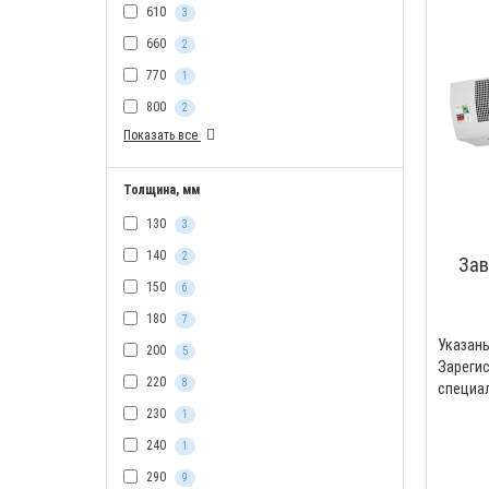
610
3
660
2
770
1
800
2
Показать все
Толщина, мм
130
3
140
2
Зав
150
6
180
7
Указа
200
5
Зареги
220
8
специ
Professi
230
1
240
1
290
9