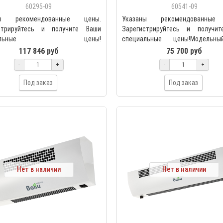
60295-09
60541-09
ны рекомендованные цены.
Указаны рекомендованные
стрируйтесь и получите Ваши
Зарегистрируйтесь и получи
циальные цены!
специальные цены!Модельн
агозащищенная завеса BALLU
Professional Standard (PS) — п..
117 846 руб
75 700 руб
A-PS..
-
+
-
+
Под заказ
Под заказ
Нет в наличии
Нет в наличии