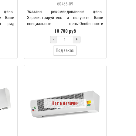
60456-09
 цены.
Указаны рекомендованные цены.
те Ваши
Зарегистрируйтесь и получите Ваши
ый ряд
специальные цены!Особенности
моделиКомпактная завеса на 3 кВт..
10 700 руб
-
+
Под заказ
Нет в наличии