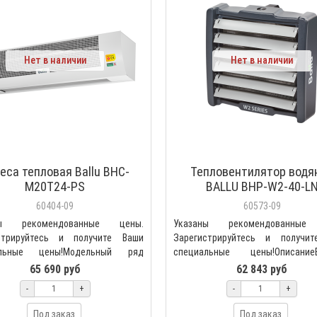
Нет в наличии
Нет в наличии
еса тепловая Ballu BHC-
Тепловентилятор водя
M20T24-PS
BALLU BHP-W2-40-L
60404-09
60573-09
ны рекомендованные цены.
Указаны рекомендованные
стрируйтесь и получите Ваши
Зарегистрируйтесь и получи
альные цены!Модельный ряд
специальные цены!Описание
onal Standard (PS) — п..
тепловентилятор Ballu BHP-W2..
65 690 руб
62 843 руб
-
+
-
+
Под заказ
Под заказ