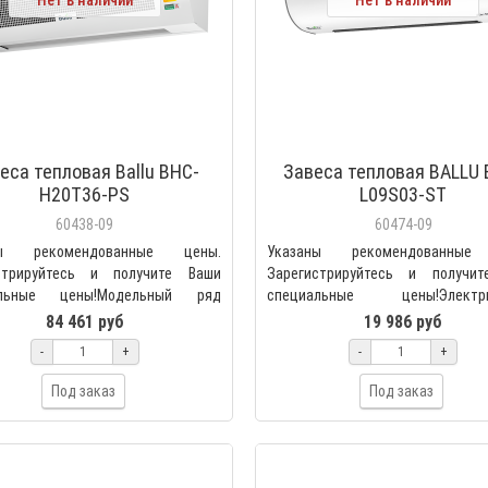
Нет в наличии
Нет в наличии
еса тепловая Ballu BHC-
Завеса тепловая BALLU 
H20T36-PS
L09S03-ST
60438-09
60474-09
ны рекомендованные цены.
Указаны рекомендованные
стрируйтесь и получите Ваши
Зарегистрируйтесь и получи
альные цены!Модельный ряд
специальные цены!Электри
onal Standard (PS) — п..
тепловая завеса BALLU BHC-L09S..
84 461 руб
19 986 руб
-
+
-
+
Под заказ
Под заказ