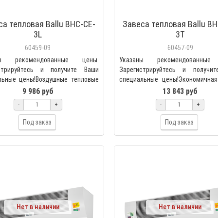
са тепловая Ballu BHC-CE-
Завеса тепловая Ballu BH
3L
3T
60459-09
60457-09
ны рекомендованные цены.
Указаны рекомендованные
стрируйтесь и получите Ваши
Зарегистрируйтесь и получи
льные цены!Воздушные тепловые
специальные цены!Экономичная
BALLU серии S1 соз..
BHC-CE-3T на стандартные ..
9 986 руб
13 843 руб
-
+
-
+
Под заказ
Под заказ
Нет в наличии
Нет в наличии