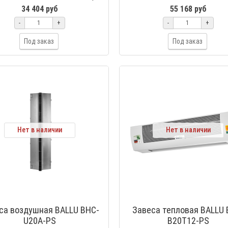
onal Standard (PS) — п..
Professional Standard (PS) — п..
34 404 руб
55 168 руб
-
+
-
+
Под заказ
Под заказ
Нет в наличии
Нет в наличии
са воздушная BALLU BHC-
Завеса тепловая BALLU 
U20A-PS
B20T12-PS