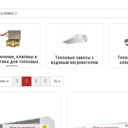
ть поиск
ючение, клапаны и
Тепловые завесы с
Тепл
тика для тепловых
водяным нагревателем
эле
завес
вать
25