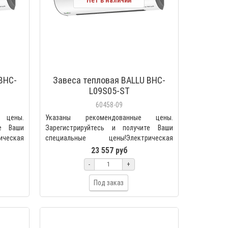
Нет в наличии
BHC-
Завеса тепловая BALLU BHC-
L09S05-ST
60458-09
 цены.
Указаны рекомендованные цены.
те Ваши
Зарегистрируйтесь и получите Ваши
ческая
специальные цены!Электрическая
тепловая завеса BALLU BHC-L09S..
23 557 руб
-
+
Под заказ