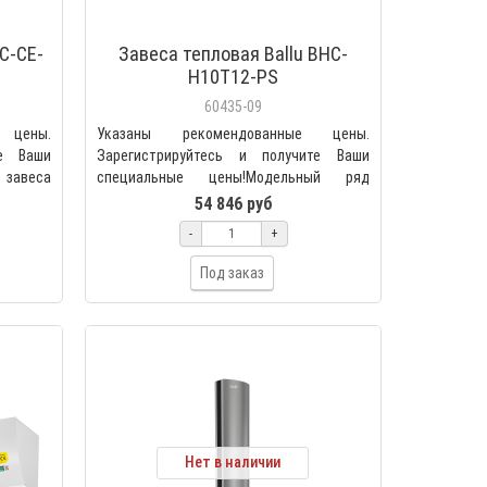
C-CE-
Завеса тепловая Ballu BHC-
H10T12-PS
60435-09
 цены.
Указаны рекомендованные цены.
те Ваши
Зарегистрируйтесь и получите Ваши
 завеса
специальные цены!Модельный ряд
Professional Standard (PS) — п..
54 846 руб
-
+
Под заказ
Нет в наличии