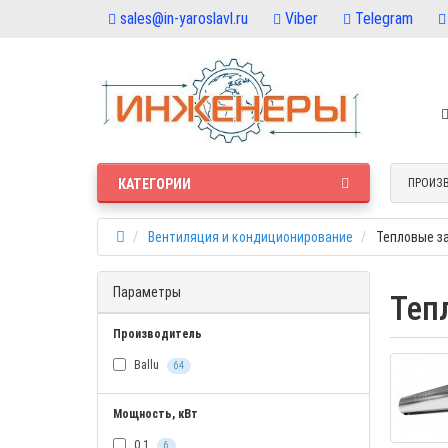
sales@in-yaroslavl.ru
Viber
Telegram
КАТЕГОРИИ
ПРОИЗ
Вентиляция и кондиционирование
Тепловые з
Параметры
Теп
Производитель
Ballu
64
Мощность, кВт
0.1
6