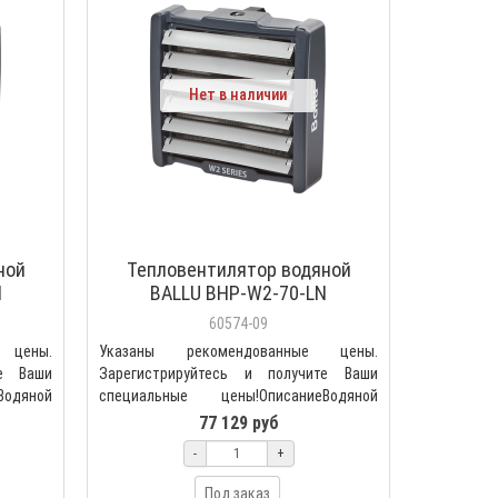
Нет в наличии
ной
Тепловентилятор водяной
N
BALLU BHP-W2-70-LN
60574-09
 цены.
Указаны рекомендованные цены.
те Ваши
Зарегистрируйтесь и получите Ваши
Водяной
специальные цены!ОписаниеВодяной
тепловентилятор Ballu BHP-W2..
77 129 руб
-
+
Под заказ