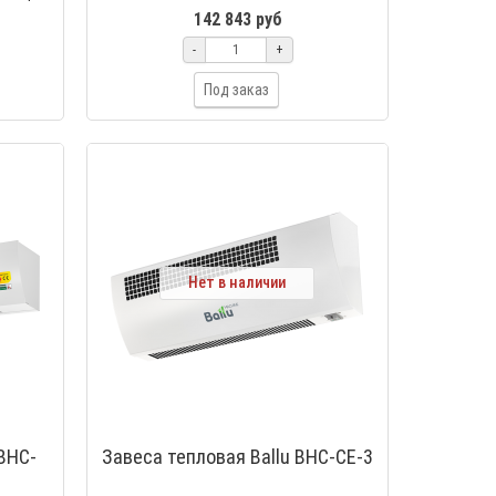
Пылевлагозащищенная завеса BALLU
142 843 руб
BHC-U15A-PS..
-
+
Под заказ
Нет в наличии
BHC-
Завеса тепловая Ballu BHC-CE-3