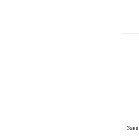
Professi
Заве