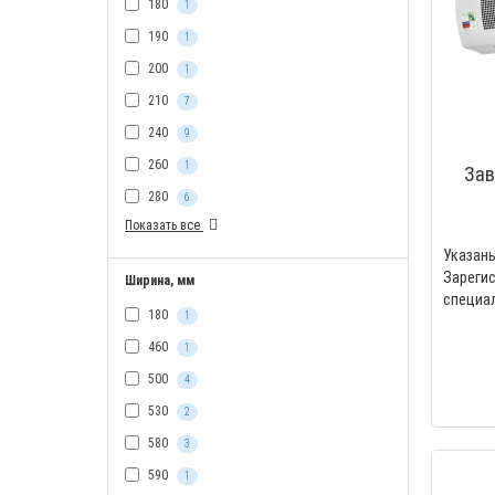
180
1
190
1
200
1
210
7
240
9
260
1
Зав
280
6
Показать все
Указа
Зареги
Ширина, мм
специ
180
1
Professi
460
1
500
4
530
2
580
3
590
1