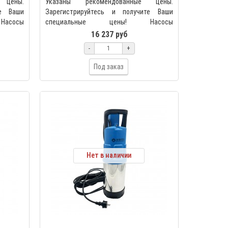
 цены.
Указаны рекомендованные цены.
те Ваши
Зарегистрируйтесь и получите Ваши
асосы
специальные цены! Насосы
и SPA
центробежные серии SPA предназнач..
16 237 руб
-
+
Под заказ
Нет в наличии