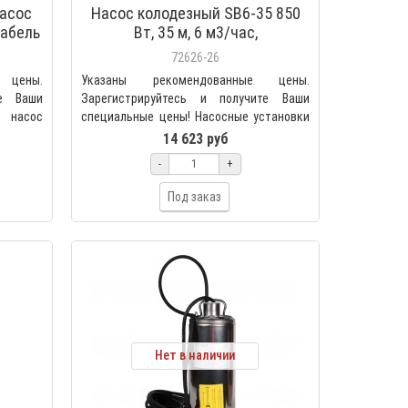
насос
Насос колодезный SB6-35 850
кабель
Вт, 35 м, 6 м3/час,
6550)
автоматический, кабель 15 м,
72626-26
Акватек 0-18-0890
 цены.
Указаны рекомендованные цены.
те Ваши
Зарегистрируйтесь и получите Ваши
й насос
специальные цены! Насосные установки
Акватек серии SB пред..
14 623 руб
-
+
Под заказ
Нет в наличии