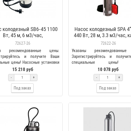
с колодезный SB6-45 1100
Насос колодезный SPA 4"
Вт, 45 м, 6 м3/час,
440 Вт, 28 м, 3.3 м3/час, 
матический, кабель 15 м,
10 м, с поплавковком, Аква
72627-26
72622-26
Акватек 0-18-0892
18-0902
ны рекомендованные цены.
Указаны рекомендованные
стрируйтесь и получите Ваши
Зарегистрируйтесь и получи
льные цены! Насосные установки
специальные цены! Н
 серии SB пред..
центробежные сери
15 210 руб
10 078 руб
предназначены..
-
+
-
+
Под заказ
Под заказ