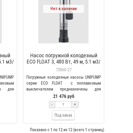
Нет в наличии
езный
Насос погружной колодезный
5.1 м3/
ECO FLOAT 3, 480 Вт, 49 м, 5.1 м3/
вком,
час, кабель 20 м, с поплавком,
73060-27
Unipump 98919
UNIPUMP
Погружные колодезные насосы UNIPUMP
вковым
серии ECO FLOAT  с поплавковым
ны для
выключателем предназначены для
бытового использования и п..
21 476 руб
-
+
Под заказ
Показано с 1 по 12 из 12 (всего 1 страниц)