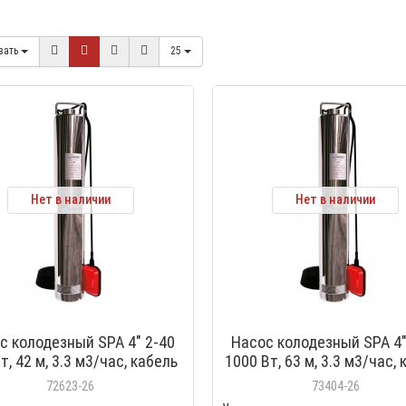
вать
25
Нет в наличии
Нет в наличии
с колодезный SPA 4" 2-40
Насос колодезный SPA 4"
т, 42 м, 3.3 м3/час, кабель
1000 Вт, 63 м, 3.3 м3/час,
 с поплавком, Акватек 0-18-
20 м, с поплавком, Акватек
72623-26
73404-26
0904
0906