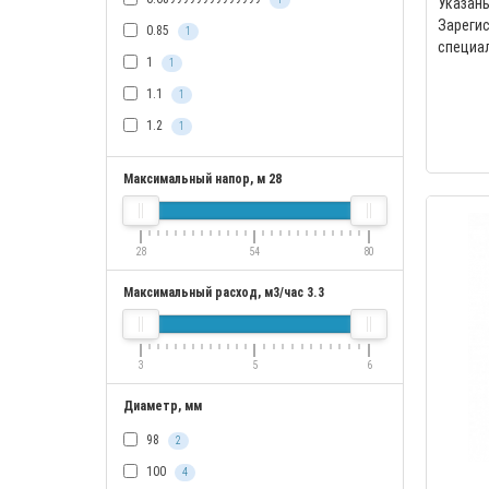
Указа
Зареги
0.85
1
спец
1
1
центроб
1.1
1
1.2
1
Максимальный напор, м
28
28
54
80
Максимальный расход, м3/час
3.3
3
5
6
Диаметр, мм
98
2
100
4