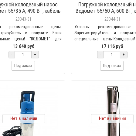
ужной колодезный насос
Погружной колодезный 
ет 55/35 А, 490 Вт, кабель
Водомет 55/50 А, 600 Вт, 
, Россия, Джилекс (6535)
20 м, Россия, Джилекс (
28343-31
28344-31
ны рекомендованные цены.
Указаны рекомендованные
стрируйтесь и получите Ваши
Зарегистрируйтесь и получи
альные цены! "ВОДОМЕТ" для
специальные цены!Колодезны
в 55/35 А используется..
Джилекс Водомет ПРОФ 55/50 ..
13 640 руб
17 116 руб
-
+
-
+
Под заказ
Под заказ
Нет в наличии
Нет в наличии