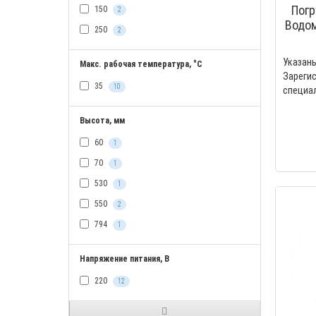
Погр
150
2
Водом
250
2
10 м
Указа
Макс. рабочая температура, °C
Зареги
35
10
специ
колодце
Высота, мм
60
1
70
1
530
1
550
2
794
1
Напряжение питания, В
220
12