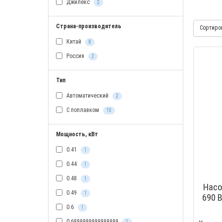
Джилекс
2
Страна-производитель
Сортиро
Китай
8
Россия
2
Тип
Автоматический
2
С поплавком
10
Мощность, кВт
0.41
1
0.44
1
0.48
1
Насо
0.49
1
690 В
15 м,
0.6
1
0.6899999999999999
1