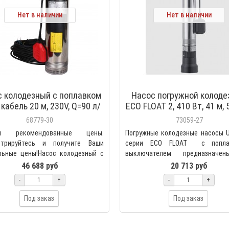
Нет в наличии
Нет в наличии
с колодезный с поплавком
Насос погружной колод
 кабель 20 м, 230V, Q=90 л/
ECO FLOAT 2, 410 Вт, 41 м, 
, H=42м SPW-0001-200750
час, кабель 20 м, с попла
68779-30
73059-27
Unipump 25502
ны рекомендованные цены.
Погружные колодезные насосы 
стрируйтесь и получите Ваши
серии ECO FLOAT  с попла
льные цены!Насос колодезный с
выключателем предназначе
ом, кабель 20 м, 2..
бытового использования и п..
46 688 руб
20 713 руб
-
+
-
+
Под заказ
Под заказ