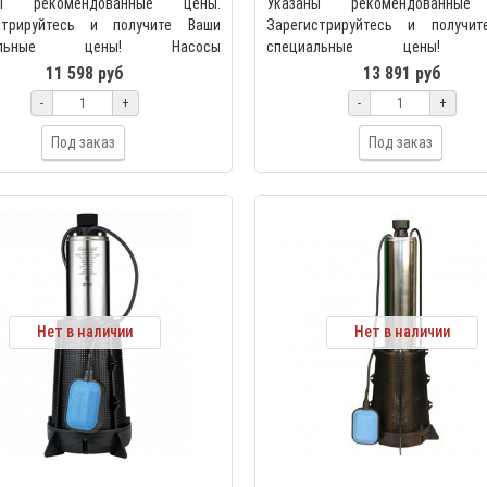
ны рекомендованные цены.
Указаны рекомендованные
стрируйтесь и получите Ваши
Зарегистрируйтесь и получи
иальные цены! Насосы
специальные цены! Н
ежные серии SPA предназнач..
центробежные сери
11 598 руб
13 891 руб
предназначены..
-
+
-
+
Под заказ
Под заказ
Нет в наличии
Нет в наличии