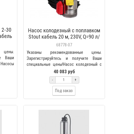
 2-30
Насос колодезный с поплавком
кабель
Stout кабель 20 м, 230V, Q=90 л/
тек 0-
мин, H=32м SPW-0001-200600
68778-07
 цены.
Указаны рекомендованные цены.
те Ваши
Зарегистрируйтесь и получите Ваши
асосы
специальные цены!Насос колодезный с
и SPA
поплавком, кабель 20 м, 2..
40 083 руб
-
+
Под заказ