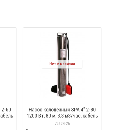
Нет в наличии
 2-60
Насос колодезный SPA 4" 2-80
 кабель
1200 Вт, 80 м, 3.3 м3/час, кабель
 0-18-
30 м, с поплавком, Акватек 0-18-
72624-26
0908