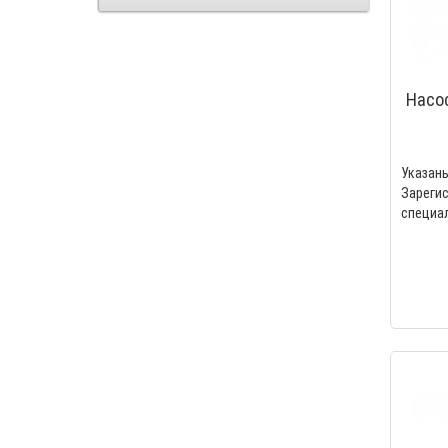
Насо
авто
Указа
Зареги
специа
Акватек