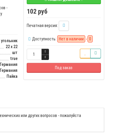
ов -
102 руб
у
Печатная версия:
Доступность:
Нет в наличии
0
угольник
22 х 22
шт
true
Германия
Под заказ
Германия
Пайка
ехнических или других вопросов - пожалуйста