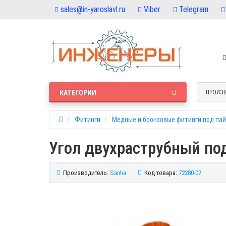
sales@in-yaroslavl.ru
Viber
Telegram
КАТЕГОРИИ
ПРОИЗ
Фитинги
Медные и бронзовые фитинги под пай
Угол двухраструбный под
Производитель:
Sanha
Код товара:
72280-07