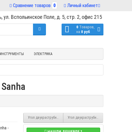
Сравнение товаров
0
Личный кабинет
, ул. Вспольинское Поле, д. 5, стр. 2, офис 215
0
Tоваров,
на
0 руб
ИНСТРУМЕНТЫ
ЭЛЕКТРИКА
 Sanha
Угол двухраструбный под пайку 18/90° тип 5090 (S370V) Sanha
Угол двухраструбный под пайку 15/90° ти
nha -
НАШЛИ ДЕШЕВЛЕ ?