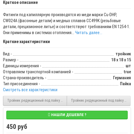
Краткое описание
Фитинги под капиллярную производятся из меди марки Cu-DHP,
CW024A (фасонные детали) и медных сплавов CC499K (резьбовые
детали, прецизионное литье) и соответствуют требованиям EN 1254-1.
Они применимы в системах отопления...
Читать далее...
Краткие характеристики
Вид -
тройник
Размер -
18 х 18 х 15
Единицы измерения -
шт
Отправляем транспортной компанией -
true
Страна-производитель -
Германия
Тип присоединения -
Пайка
Смотреть все характеристики
Тройник редукционный под пайку 22х15х22 тип 5130 (S370V) Sanha
Тройник редукционный под пайку 35х18х
НАШЛИ ДЕШЕВЛЕ ?
450 руб