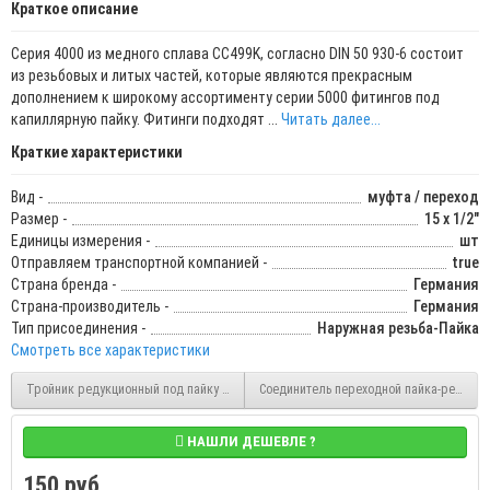
Краткое описание
Серия 4000 из медного сплава CC499K, согласно DIN 50 930-6 состоит
из резьбовых и литых частей, которые являются прекрасным
дополнением к широкому ассортименту серии 5000 фитингов под
капиллярную пайку. Фитинги подходят ...
Читать далее...
Краткие характеристики
Вид -
муфта / переход
Размер -
15 х 1/2"
Единицы измерения -
шт
Отправляем транспортной компанией -
true
Страна бренда -
Германия
Страна-производитель -
Германия
Тип присоединения -
Наружная резьба-Пайка
Смотреть все характеристики
Тройник редукционный под пайку 42х28х42 тип 5130 (S370V) Sanha
Соединитель переходной пайка-резьба 22
НАШЛИ ДЕШЕВЛЕ ?
150 руб