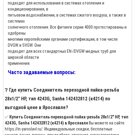
подходят для использования в системах отопления и
кондиционирования, в
питьевом водоснабжении, в системах сжатого воздуха, а также в
системах
солнечного отопления. Все фитинги серии 4000 протестированы и
одобрены
многими европейскими органами сертификации, в том числе
DVGW и SVGW. Они
подходят для всех стандартных EN-/DVGW медных труб для
широкой области
применения.
Часто задаваемые вопросы:
❔ Где купить Соединитель переходной пайка-резьба
28х1/2" НР, тип 4243G, Sanha 142432812 (к4214) по
выгодной цене в Ярославле?
✅
Купить Соединитель переходной пайка-резьба 28х1/2" НР, тип
4243G, Sanha 142432812 (к4214) в Ярославле
Вы можете на сайте
https://in-yaroslavl.ru/. Индивидуальные скидки, бесплатные
консультации, помощь при подборе, описания, характеристики