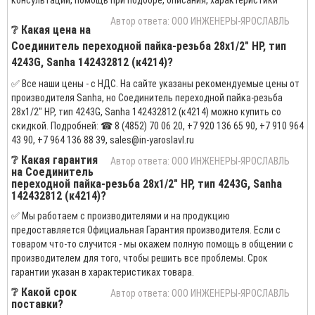
Автор ответа: ООО ИНЖЕНЕРЫ-ЯРОСЛАВЛЬ
❔ Какая цена на
Соединитель переходной пайка-резьба 28х1/2" НР, тип
4243G, Sanha 142432812 (к4214)?
✅ Все наши цены - с НДС. На сайте указаны рекомендуемые цены от
производителя Sanha, но Соединитель переходной пайка-резьба
28х1/2" НР, тип 4243G, Sanha 142432812 (к4214) можно купить со
скидкой. Подробней: ☎ 8 (4852) 70 06 20, +7 920 136 65 90, +7 910 964
43 90, +7 964 136 88 39, sales@in-yaroslavl.ru
❔ Какая гарантия
Автор ответа: ООО ИНЖЕНЕРЫ-ЯРОСЛАВЛЬ
на Соединитель
переходной пайка-резьба 28х1/2" НР, тип 4243G, Sanha
142432812 (к4214)?
✅ Мы работаем с производителями и на продукцию
предоставляется Официальная Гарантия производителя. Если с
товаром что-то случится - мы окажем полную помощь в общении с
производителем для того, чтобы решить все проблемы. Срок
гарантии указан в характеристиках товара.
❔ Какой срок
Автор ответа: ООО ИНЖЕНЕРЫ-ЯРОСЛАВЛЬ
поставки?