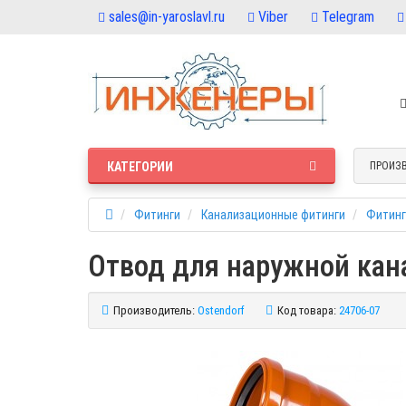
sales@in-yaroslavl.ru
Viber
Telegram
КАТЕГОРИИ
ПРОИЗ
Фитинги
Канализационные фитинги
Фитинг
Отвод для наружной кана
Производитель:
Ostendorf
Код товара:
24706-07