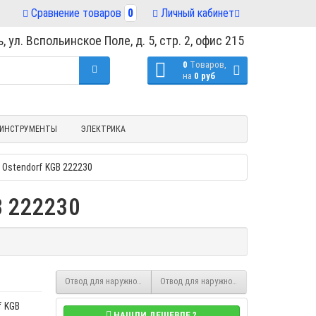
Сравнение товаров
0
Личный кабинет
, ул. Вспольинское Поле, д. 5, стр. 2, офис 215
0
Tоваров,
на
0 руб
ИНСТРУМЕНТЫ
ЭЛЕКТРИКА
 Ostendorf KGB 222230
B 222230
Отвод для наружной канализации 110/67°, Ostendorf KGB 220230
Отвод для наружной канализации 200/67°,
f KGB
НАШЛИ ДЕШЕВЛЕ ?