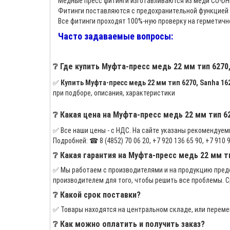
Медные пресс фитинги изготавливаются из меди CU-DHP
Фитинги поставляются с предохранительной функцией 
Все фитинги проходят 100%-ную проверку на герметичн
Часто задаваемые вопросы:
❔ Где купить Муфта-пресс медь 22 мм тип 6270,
✅
Купить Муфта-пресс медь 22 мм тип 6270, Sanha 162
при подборе, описания, характеристики
❔ Какая цена на Муфта-пресс медь 22 мм тип 62
✅ Все наши цены - с НДС. На сайте указаны рекомендуем
Подробней: ☎ 8 (4852) 70 06 20, +7 920 136 65 90, +7 910 96
❔ Какая гарантия на Муфта-пресс медь 22 мм ти
✅ Мы работаем с производителями и на продукцию предо
производителем для того, чтобы решить все проблемы. С
❔ Какой срок поставки?
✅ Товары находятся на центральном складе, или переме
❔ Как можно оплатить и получить заказ?