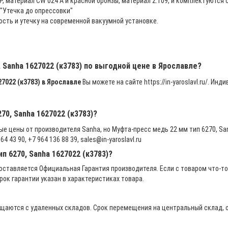
, материал CW 024 A и красной бронзы, материал 2.109, и комплектуютс
"Утечка до опрессовки"
ость и утечку на современной вакуумной установке.
 Sanha 1627022 (к3783) по выгодной цене в Ярославле?
7022 (к3783) в Ярославле
Вы можете на сайте https://in-yaroslavl.ru/. 
70, Sanha 1627022 (к3783)?
ые цены от производителя Sanha, но Муфта-пресс медь 22 мм тип 6270, Sa
4 43 90, +7 964 136 88 39, sales@in-yaroslavl.ru
п 6270, Sanha 1627022 (к3783)?
ставляется Официальная Гарантия производителя. Если с товаром что-то
рок гарантии указан в характеристиках товара.
щаются с удаленных складов. Срок перемещения на центральный склад, о