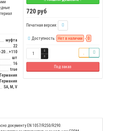
ыми
Медные
720 руб
атериал
Печатная версия:
Доступность:
Нет в наличии
0
муфта
22
-20...+110
шт
16
Под заказ
true
Германия
Германия
SA, M, V
сно документу EN 1057/R250/R290.