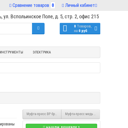
Сравнение товаров
0
Личный кабинет
, ул. Вспольинское Поле, д. 5, стр. 2, офис 215
0
Tоваров,
на
0 руб
ИНСТРУМЕНТЫ
ЭЛЕКТРИКА
Муфта-пресс ВР бронза 35х1 1/4" тип 8270G, Sanha 1827035114
Муфта-пресс медь 28 мм тип 6270, Sanha 
цированы
НАШЛИ ДЕШЕВЛЕ ?