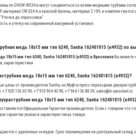
ваны по DVGW W534 и могут соединяться со всеми медными трубами согла
, материал CW 024 A и красной бронзы, материал 2.109, и комплектуютс
"Утечка до опрессовки"
ость и утечку на современной вакуумной установке.
рубная медь 18х15 мм тип 6240, Sanha 162401815 (к4932) по в
ь 18х15 мм тип 6240, Sanha 162401815 (к4932) в Ярославле
Вы можете на
я, характеристики
струбная медь 18х15 мм тип 6240, Sanha 162401815 (к4932)?
ые цены от производителя Sanha, но Муфта-пресс переходная двухраструбн
7 920 136 65 90, +7 910 964 43 90, +7 964 136 88 39, sales@in-yaroslavl.ru
ухраструбная медь 18х15 мм тип 6240, Sanha 162401815 (к493
ставляется Официальная Гарантия производителя. Если с товаром что-то
рок гарантии указан в характеристиках товара.
щаются с удаленных складов. Срок перемещения на центральный склад, о