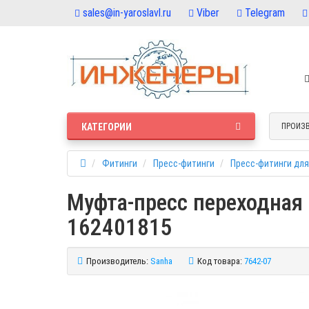
sales@in-yaroslavl.ru
Viber
Telegram
КАТЕГОРИИ
ПРОИЗ
Фитинги
Пресс-фитинги
Пресс-фитинги для
Муфта-пресс переходная 
162401815
Производитель:
Sanha
Код товара:
7642-07