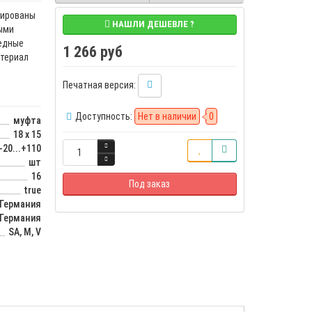
цированы
НАШЛИ ДЕШЕВЛЕ ?
ыми
Медные
1 266 руб
атериал
Печатная версия:
Доступность:
Нет в наличии
0
муфта
18 x 15
-20...+110
шт
16
Под заказ
true
Германия
Германия
SA, M, V