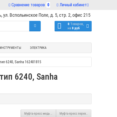
Сравнение товаров
0
Личный кабинет
, ул. Вспольинское Поле, д. 5, стр. 2, офис 215
0
Tоваров,
на
0 руб
ИНСТРУМЕНТЫ
ЭЛЕКТРИКА
тип 6240, Sanha 162401815
тип 6240, Sanha
Муфта-пресс медь 42 мм тип 6270, Sanha 1627042
Муфта-пресс переходная двухраструбная 