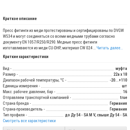
Краткое описание
Пресс фитинги из меди протестированы и сертифицированы по DVGW
W534 и могут соединяться со всеми медными трубами согласно
документу EN 1057/R250/R290. Медные пресс фитинги
изготавливаются из меди CU-DHP, материал CW 024 ...
Читать далее...
Краткие характеристики
Вид -
муфта
Размер -
22а x 18
Диапазон рабочей температуры, °С -
-20...+110
Единицы измерения -
шт
Макс. рабочее давление, бар -
16
Отправляем транспортной компанией -
true
Страна бренда -
Германия
Страна-производитель -
Германия
Тип профиля -
до Ду 54 - SA M V, свыше Ду 54 - SA
Смотреть все характеристики