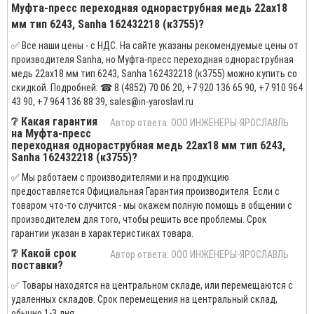
Муфта-пресс переходная однораструбная медь 22ах18
мм тип 6243, Sanha 162432218 (к3755)?
✅ Все наши цены - с НДС. На сайте указаны рекомендуемые цены от
производителя Sanha, но Муфта-пресс переходная однораструбная
медь 22ах18 мм тип 6243, Sanha 162432218 (к3755) можно купить со
скидкой. Подробней: ☎ 8 (4852) 70 06 20, +7 920 136 65 90, +7 910 964
43 90, +7 964 136 88 39, sales@in-yaroslavl.ru
❔ Какая гарантия
Автор ответа: ООО ИНЖЕНЕРЫ-ЯРОСЛАВЛЬ
на Муфта-пресс
переходная однораструбная медь 22ах18 мм тип 6243,
Sanha 162432218 (к3755)?
✅ Мы работаем с производителями и на продукцию
предоставляется Официальная Гарантия производителя. Если с
товаром что-то случится - мы окажем полную помощь в общении с
производителем для того, чтобы решить все проблемы. Срок
гарантии указан в характеристиках товара.
❔ Какой срок
Автор ответа: ООО ИНЖЕНЕРЫ-ЯРОСЛАВЛЬ
поставки?
✅ Товары находятся на центральном складе, или перемещаются с
удаленных складов. Срок перемещения на центральный склад,
обычно 1-3 дня.