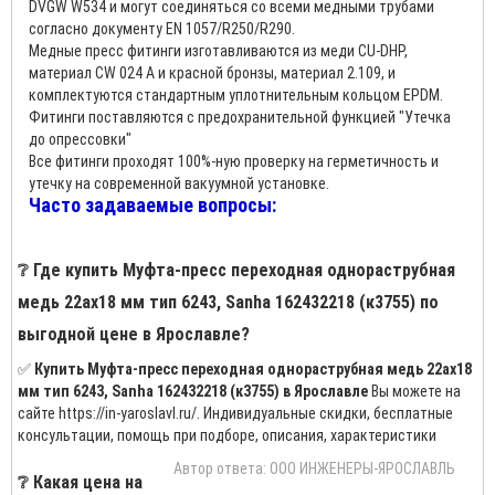
DVGW W534 и могут соединяться со всеми медными трубами
согласно документу EN 1057/R250/R290.
Медные пресс фитинги изготавливаются из меди CU-DHP,
материал CW 024 A и красной бронзы, материал 2.109, и
комплектуются стандартным уплотнительным кольцом EPDM.
Фитинги поставляются с предохранительной функцией "Утечка
до опрессовки"
Все фитинги проходят 100%-ную проверку на герметичность и
утечку на современной вакуумной установке.
Часто задаваемые вопросы:
❔ Где купить Муфта-пресс переходная однораструбная
медь 22ах18 мм тип 6243, Sanha 162432218 (к3755) по
выгодной цене в Ярославле?
✅
Купить Муфта-пресс переходная однораструбная медь 22ах18
мм тип 6243, Sanha 162432218 (к3755) в Ярославле
Вы можете на
сайте https://in-yaroslavl.ru/. Индивидуальные скидки, бесплатные
консультации, помощь при подборе, описания, характеристики
Автор ответа: ООО ИНЖЕНЕРЫ-ЯРОСЛАВЛЬ
❔ Какая цена на