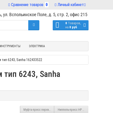
Сравнение товаров
0
Личный кабинет
, ул. Вспольинское Поле, д. 5, стр. 2, офис 215
0
Tоваров,
на
0 руб
ИНСТРУМЕНТЫ
ЭЛЕКТРИКА
 тип 6243, Sanha 162433522
 тип 6243, Sanha
Муфта-пресс переходная однораструбная медь 28ах15 мм тип 6243,
Ниппель-пресс НР бронза 15х3/4" тип 824