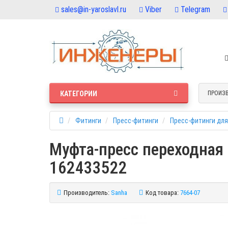
sales@in-yaroslavl.ru
Viber
Telegram
КАТЕГОРИИ
ПРОИЗ
Фитинги
Пресс-фитинги
Пресс-фитинги для
Муфта-пресс переходная
162433522
Производитель:
Sanha
Код товара:
7664-07