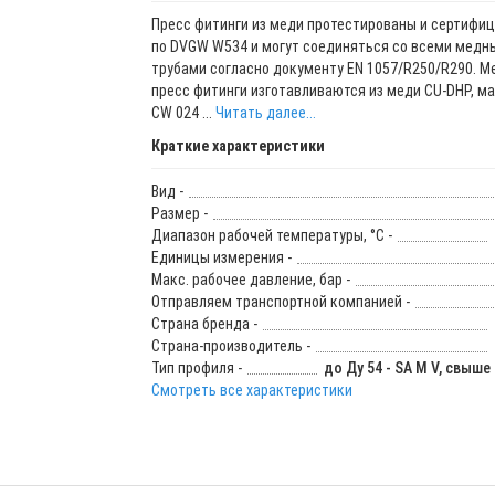
Пресс фитинги из меди протестированы и сертифи
по DVGW W534 и могут соединяться со всеми медн
трубами согласно документу EN 1057/R250/R290. 
пресс фитинги изготавливаются из меди CU-DHP, м
CW 024 ...
Читать далее...
Краткие характеристики
Вид -
Размер -
Диапазон рабочей температуры, °С -
Единицы измерения -
Макс. рабочее давление, бар -
Отправляем транспортной компанией -
Страна бренда -
Страна-производитель -
Тип профиля -
до Ду 54 - SA M V, свыше 
Смотреть все характеристики