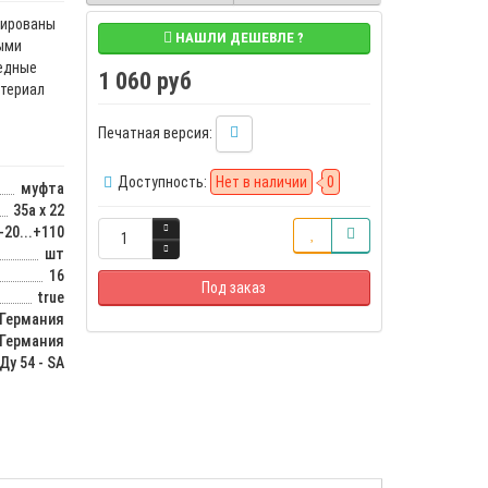
цированы
НАШЛИ ДЕШЕВЛЕ ?
ыми
Медные
1 060 руб
атериал
Печатная версия:
Доступность:
Нет в наличии
0
муфта
35а x 22
-20...+110
шт
16
Под заказ
true
Германия
Германия
Ду 54 - SA