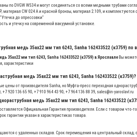
ваны по DVGW W534 и могут соединяться со всеми медными трубами согла
, материал CW 024 A и красной бронзы, материал 2.109, и комплектуютс
"Утечка до опрессовки"
ость и утечку на современной вакуумной установке.
рубная медь 35ах22 мм тип 6243, Sanha 162433522 (к3759) по
ь 35ах22 мм тип 6243, Sanha 162433522 (к3759) в Ярославле
Вы можете 
я, характеристики
аструбная медь 35ах22 мм тип 6243, Sanha 162433522 (к3759)?
ые цены от производителя Sanha, но Муфта-пресс переходная однораструб
7 920 136 65 90, +7 910 964 43 90, +7 964 136 88 39, sales@in-yaroslavl.ru
нораструбная медь 35ах22 мм тип 6243, Sanha 162433522 (к37
ставляется Официальная Гарантия производителя. Если с товаром что-то
рок гарантии указан в характеристиках товара.
щаются с удаленных складов. Срок перемещения на центральный склад, о