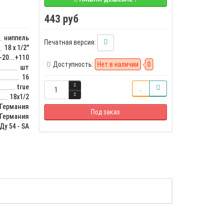
443 руб
ниппель
Печатная версия:
18 x 1/2"
-20...+110
Доступность:
Нет в наличии
0
шт
16
true
18х1/2
Германия
Под заказ
Германия
Ду 54 - SA