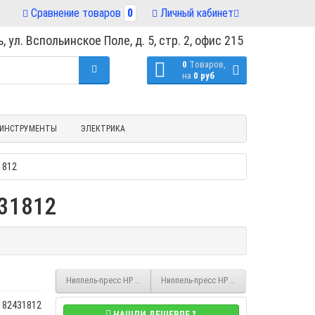
Сравнение товаров
0
Личный кабинет
, ул. Вспольинское Поле, д. 5, стр. 2, офис 215
0
Tоваров,
на
0 руб
ИНСТРУМЕНТЫ
ЭЛЕКТРИКА
1812
431812
Ниппель-пресс НР бронза 15х3/4" тип 8243G, Sanha 182431534
Ниппель-пресс НР бронза 18х3/4" тип 824
 182431812
НАШЛИ ДЕШЕВЛЕ ?