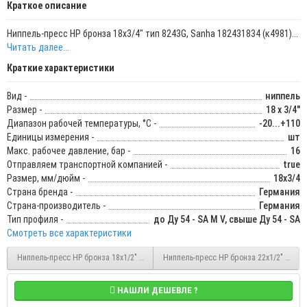
Краткое описание
Ниппель-пресс НР бронза 18х3/4" тип 8243G, Sanha 182431834 (к4981)...
Читать далее...
Краткие характеристики
Вид -
ниппель
Размер -
18 x 3/4"
Диапазон рабочей температуры, °С -
-20...+110
Единицы измерения -
шт
Макс. рабочее давление, бар -
16
Отправляем транспортной компанией -
true
Размер, мм/дюйм -
18х3/4
Страна бренда -
Германия
Страна-производитель -
Германия
Тип профиля -
до Ду 54 - SA M V, свыше Ду 54 - SA
Смотреть все характеристики
Ниппель-пресс НР бронза 18х1/2" тип 8243G, Sanha 182431812
Ниппель-пресс НР бронза 22х1/2" тип 82
НАШЛИ ДЕШЕВЛЕ ?