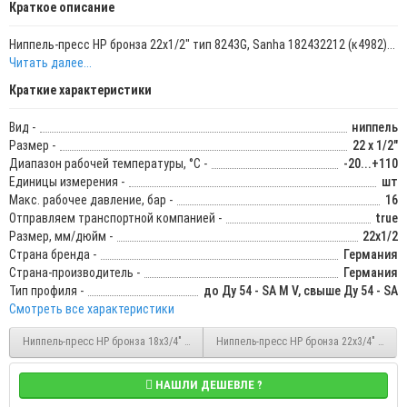
Краткое описание
Ниппель-пресс НР бронза 22х1/2" тип 8243G, Sanha 182432212 (к4982)...
Читать далее...
Краткие характеристики
Вид -
ниппель
Размер -
22 x 1/2"
Диапазон рабочей температуры, °С -
-20...+110
Единицы измерения -
шт
Макс. рабочее давление, бар -
16
Отправляем транспортной компанией -
true
Размер, мм/дюйм -
22х1/2
Страна бренда -
Германия
Страна-производитель -
Германия
Тип профиля -
до Ду 54 - SA M V, свыше Ду 54 - SA
Смотреть все характеристики
Ниппель-пресс НР бронза 18х3/4" тип 8243G, Sanha 182431834
Ниппель-пресс НР бронза 22х3/4" тип 82
НАШЛИ ДЕШЕВЛЕ ?