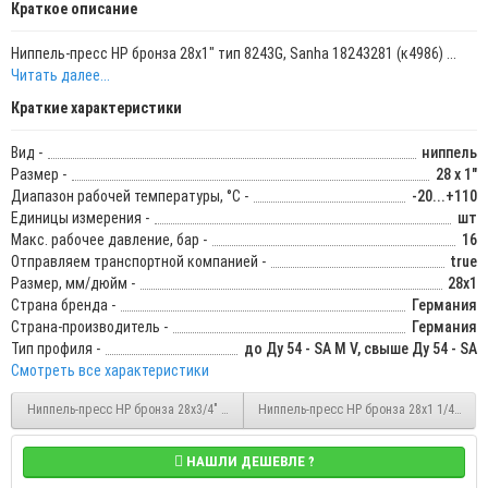
Краткое описание
Ниппель-пресс НР бронза 28х1" тип 8243G, Sanha 18243281 (к4986) ...
Читать далее...
Краткие характеристики
Вид -
ниппель
Размер -
28 x 1"
Диапазон рабочей температуры, °С -
-20...+110
Единицы измерения -
шт
Макс. рабочее давление, бар -
16
Отправляем транспортной компанией -
true
Размер, мм/дюйм -
28х1
Страна бренда -
Германия
Страна-производитель -
Германия
Тип профиля -
до Ду 54 - SA M V, свыше Ду 54 - SA
Смотреть все характеристики
Ниппель-пресс НР бронза 28х3/4" тип 8243G, Sanha 182432834
Ниппель-пресс НР бронза 28х1 1/4" тип 
НАШЛИ ДЕШЕВЛЕ ?