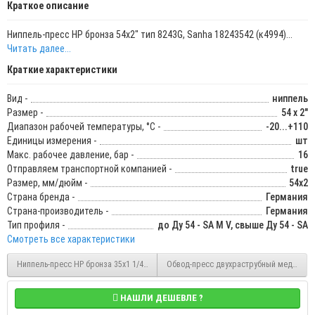
Краткое описание
Ниппель-пресс НР бронза 54х2" тип 8243G, Sanha 18243542 (к4994)...
Читать далее...
Краткие характеристики
Вид -
ниппель
Размер -
54 x 2"
Диапазон рабочей температуры, °С -
-20...+110
Единицы измерения -
шт
Макс. рабочее давление, бар -
16
Отправляем транспортной компанией -
true
Размер, мм/дюйм -
54х2
Страна бренда -
Германия
Страна-производитель -
Германия
Тип профиля -
до Ду 54 - SA M V, свыше Ду 54 - SA
Смотреть все характеристики
Ниппель-пресс НР бронза 35х1 1/4" тип 8243G, Sanha 1824335114
Обвод-пресс двухраструбный медь 15 мм
НАШЛИ ДЕШЕВЛЕ ?