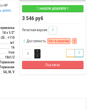
сс-НР
НАШЛИ ДЕШЕВЛЕ ?
 далее...
3 546 руб
ериканка
Печатная версия:
18 x 1/2"
-20...+110
Доступность:
Нет в наличии
0
шт
16
true
18х1/2
Германия
Под заказ
Германия
SA, M, V