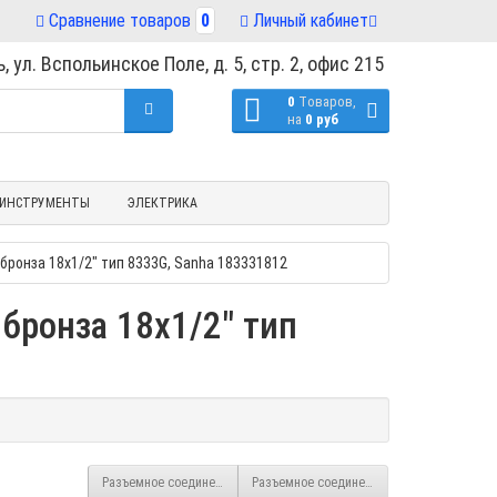
Сравнение товаров
0
Личный кабинет
, ул. Вспольинское Поле, д. 5, стр. 2, офис 215
0
Tоваров,
на
0 руб
ИНСТРУМЕНТЫ
ЭЛЕКТРИКА
ронза 18х1/2" тип 8333G, Sanha 183331812
бронза 18х1/2" тип
Разъемное соединение с плоским уплотнением пресс-НГ бронза 22х1
Разъемное соединение с плоским уплотнен