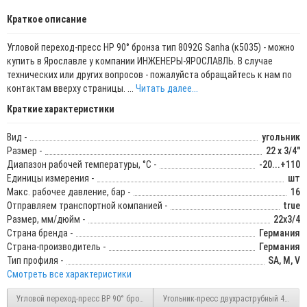
Краткое описание
Угловой переход-пресс НР 90° бронза тип 8092G Sanha (к5035) - можно
купить в Ярославле у компании ИНЖЕНЕРЫ-ЯРОСЛАВЛЬ. В случае
технических или других вопросов - пожалуйста обращайтесь к нам по
контактам вверху страницы. ...
Читать далее...
Краткие характеристики
Вид -
угольник
Размер -
22 x 3/4"
Диапазон рабочей температуры, °С -
-20...+110
Единицы измерения -
шт
Макс. рабочее давление, бар -
16
Отправляем транспортной компанией -
true
Размер, мм/дюйм -
22х3/4
Страна бренда -
Германия
Страна-производитель -
Германия
Тип профиля -
SA, M, V
Смотреть все характеристики
Угловой переход-пресс ВР 90° бронза 18х3/4" тип 8090G, Sanha 180901834
Угольник-пресс двухраструбный 45° мед