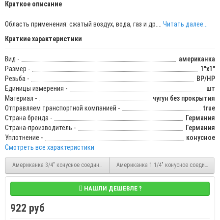
Краткое описание
Область применения: сжатый воздух, вода, газ и др....
Читать далее...
Краткие характеристики
Вид -
американка
Размер -
1"x1"
Резьба -
ВР/НР
Единицы измерения -
шт
Материал -
чугун без прокрытия
Отправляем транспортной компанией -
true
Страна бренда -
Германия
Страна-производитель -
Германия
Уплотнение -
конусное
Смотреть все характеристики
Американка 3/4" конусное соединение черное ВР/HР тип 341
Американка 1 1/4" конусное соединение
НАШЛИ ДЕШЕВЛЕ ?
922 руб