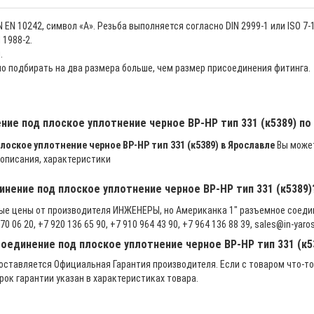
 EN 10242, символ «А». Резьба выполняется согласно DIN 2999-1 или ISO 7
 1988-2.
.
о подбирать на два размера больше, чем размер присоединения фитинга.
ние под плоское уплотнение черное ВР-HP тип 331 (к5389) п
лоское уплотнение черное ВР-HP тип 331 (к5389) в Ярославле
Вы можете
 описания, характеристики
инение под плоское уплотнение черное ВР-HP тип 331 (к5389)
мые цены от производителя ИНЖЕНЕРЫ, но Американка 1" разъемное соедин
06 20, +7 920 136 65 90, +7 910 964 43 90, +7 964 136 88 39, sales@in-yarosl
соединение под плоское уплотнение черное ВР-HP тип 331 (к5
ставляется Официальная Гарантия производителя. Если с товаром что-то
рок гарантии указан в характеристиках товара.