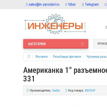
sales@in-yaroslavl.ru
Viber
Telegram
КАТЕГОРИИ
ПРОИЗ
Фитинги
Резьбовые фитинги
Чугунные рез
Американка 1" разъемное
331
Производитель:
Sanha
Код товара:
20574-07