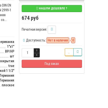
о DIN EN
НАШЛИ ДЕШЕВЛЕ ?
N 2999-1
нняя
674 руб
со...
Печатная версия:
Доступность:
Нет в наличии
0
ериканка
1"x1"
ВР/НР
шт
прокрытия
Под заказ
true
ой 1 1/2"
Германия
Германия
плоское