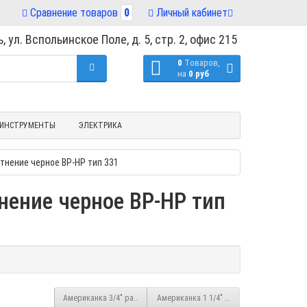
Сравнение товаров
0
Личный кабинет
, ул. Вспольинское Поле, д. 5, стр. 2, офис 215
0
Tоваров,
на
0 руб
ИНСТРУМЕНТЫ
ЭЛЕКТРИКА
тнение черное ВР-HP тип 331
нение черное ВР-HP тип
Американка 3/4" разъемное соединение под плоское уплотнение че
Американка 1 1/4" разъемное соединение