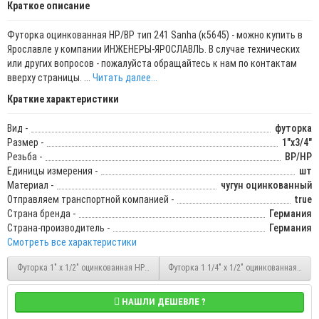
Краткое описание
Футорка оцинкованная НР/ВР тип 241 Sanha (к5645) - можно купить в
Ярославле у компании ИНЖЕНЕРЫ-ЯРОСЛАВЛЬ. В случае технических
или других вопросов - пожалуйста обращайтесь к нам по контактам
вверху страницы. ...
Читать далее...
Краткие характеристики
Вид -
футорка
Размер -
1"x3/4"
Резьба -
ВР/НР
Единицы измерения -
шт
Материал -
чугун оцинкованный
Отправляем транспортной компанией -
true
Страна бренда -
Германия
Страна-производитель -
Германия
Смотреть все характеристики
Футорка 1" x 1/2" оцинкованная НР/ВР тип 241 Sanha
Футорка 1 1/4" x 1/2" оцинкованная НР/В
НАШЛИ ДЕШЕВЛЕ ?