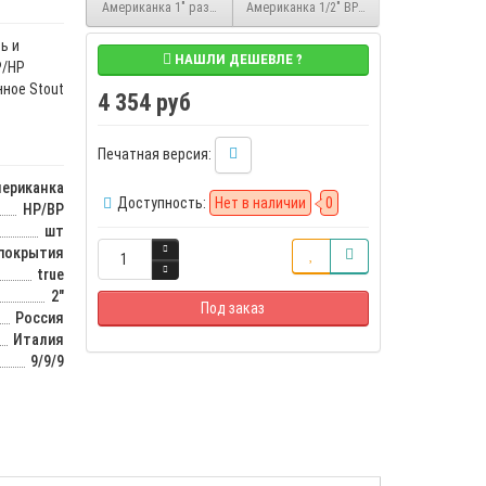
Американка 1" разъемное соединение никелированное угловое ВР/Н
Американка 1/2" ВР/НР разъемное соедине
ь и
НАШЛИ ДЕШЕВЛЕ ?
Р/НР
ное Stout
4 354 руб
Печатная версия:
ериканка
Доступность:
Нет в наличии
0
НР/ВР
шт
 покрытия
true
2"
Под заказ
Россия
Италия
9/9/9