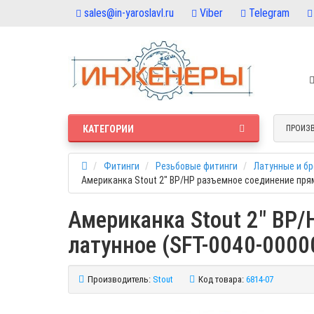
sales@in-yaroslavl.ru
Viber
Telegram
КАТЕГОРИИ
ПРОИЗ
Фитинги
Резьбовые фитинги
Латунные и б
Американка Stout 2" ВР/НР разъемное соединение прям
Американка Stout 2" ВР
латунное (SFT-0040-0000
Производитель:
Stout
Код товара:
6814-07