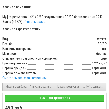
Краткое описание
Муфта резьбовая 1/2" x 3/8" редукционная ВР/ВР бронзовая тип 3240
Sanha (к6773)...
Читать далее...
Краткие характеристики
Вид -
муфта
Резьба -
ВР/ВР
Единицы измерения -
шт
Материал -
бронза
Отправляем транспортной компанией -
true
Присоединение -
1/2" x 3/8"
Страна бренда -
Германия
Страна-производитель -
Германия
Смотреть все характеристики
Муфта резьбовая 1" никелированная ВР/ВР Stout (SFT-0006-000011)
Муфта резьбовая 1" x 3/4" редукционная
НАШЛИ ДЕШЕВЛЕ ?
450 руб