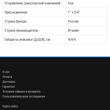
Отправляем транспортной компанией
true
Присоединение
1" x 3/4"
Страна бренда
Россия
Страна-производитель
Италия
Габариты упаковки (Д/Ш/В), см
4/4/4
О нас
Оплата
Доставка
Гарантия
Условия обмена и возврата
Пользовательское соглашения
Карта сайта