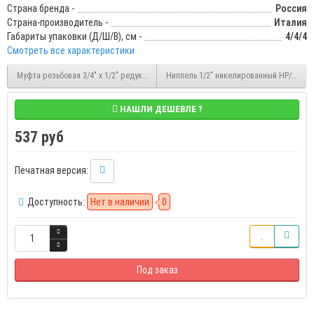
Страна бренда -
Россия
Страна-производитель -
Италия
Габариты упаковки (Д/Ш/В), см -
4/4/4
Смотреть все характеристики
Муфта резьбовая 3/4" x 1/2" редукционная никелированная ВР/ВР Stout (SFT-0006
Ниппель 1/2" никелированный НР/НР Stou
НАШЛИ ДЕШЕВЛЕ ?
537 руб
Печатная версия:
Доступность:
Нет в наличии
0
Под заказ