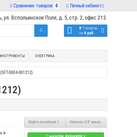
Сравнение товаров
0
Личный кабинет
, ул. Вспольинское Поле, д. 5, стр. 2, офис 215
0
Tоваров,
на
0 руб
ИНСТРУМЕНТЫ
ЭЛЕКТРИКА
(SFT-0004-001212)
1212)
Муфта резьбовая 1" x 3/4" редукционная никелированная ВР/ВР Stou
Ниппель 3/4" никелированный НР/НР Stout
ь и
НАШЛИ ДЕШЕВЛЕ ?