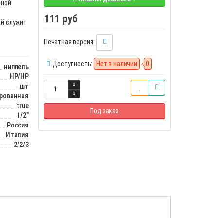
вной
111 руб
ый служит
Печатная версия:
Доступность:
Нет в наличии
0
ниппель
НР/НР
шт
ированная
true
Под заказ
1/2"
Россия
Италия
2/2/3