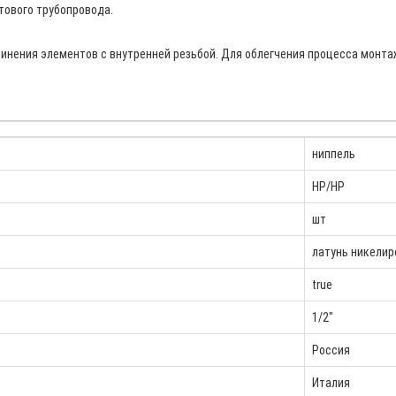
тового трубопровода.
единения элементов с внутренней резьбой. Для облегчения процесса монт
ниппель
НР/НР
шт
латунь никелир
true
1/2"
Россия
Италия