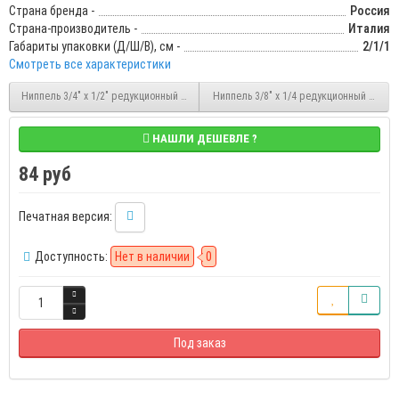
Страна бренда -
Россия
Страна-производитель -
Италия
Габариты упаковки (Д/Ш/В), см -
2/1/1
Смотреть все характеристики
Ниппель 3/4" x 1/2" редукционный НР/НР латунный Stout (SFT-0003-003412)
Ниппель 3/8" x 1/4 редукционный НР/НР 
НАШЛИ ДЕШЕВЛЕ ?
84 руб
Печатная версия:
Доступность:
Нет в наличии
0
Под заказ