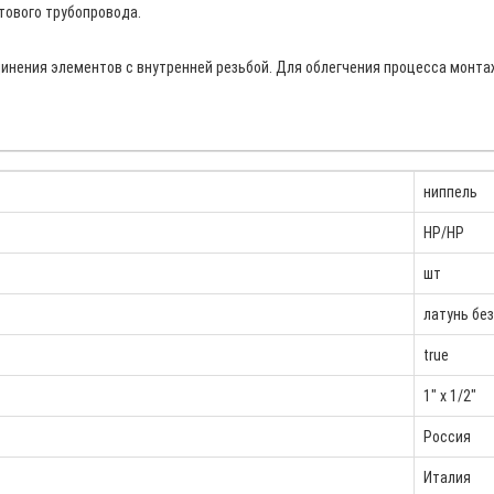
тового трубопровода.
единения элементов с внутренней резьбой. Для облегчения процесса монт
ниппель
НР/НР
шт
латунь бе
true
1" x 1/2"
Россия
Италия