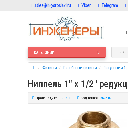
sales@in-yaroslavl.ru
Viber
Telegram
КАТЕГОРИИ
ПРОИЗ
Фитинги
Резьбовые фитинги
Латунные и б
Ниппель 1" x 1/2" редук
Производитель:
Stout
Код товара:
6676-07