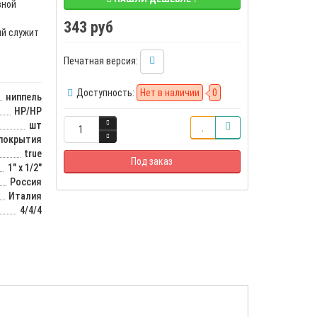
вной
343 руб
ый служит
Печатная версия:
Доступность:
Нет в наличии
0
ниппель
НР/НР
шт
 покрытия
true
Под заказ
1" x 1/2"
Россия
Италия
4/4/4