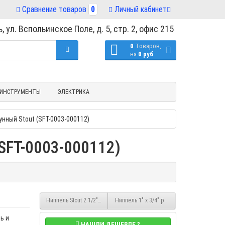
Сравнение товаров
0
Личный кабинет
, ул. Вспольинское Поле, д. 5, стр. 2, офис 215
0
Tоваров,
на
0 руб
ИНСТРУМЕНТЫ
ЭЛЕКТРИКА
унный Stout (SFT-0003-000112)
SFT-0003-000112)
Ниппель Stout 2 1/2" x 2" редукционный НР/НР латунный (SFT-0003-0
Ниппель 1" x 3/4" редукционный НР/НР лат
ь и
НАШЛИ ДЕШЕВЛЕ ?