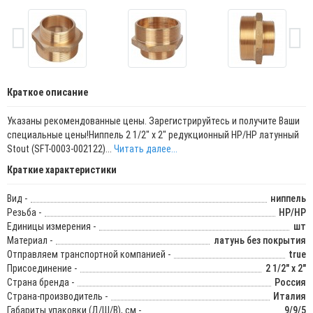
Краткое описание
Указаны рекомендованные цены. Зарегистрируйтесь и получите Ваши
специальные цены!Ниппель 2 1/2" x 2" редукционный НР/НР латунный
Stout (SFT-0003-002122)...
Читать далее...
Краткие характеристики
Вид -
ниппель
Резьба -
НР/НР
Единицы измерения -
шт
Материал -
латунь без покрытия
Отправляем транспортной компанией -
true
Присоединение -
2 1/2" x 2"
Страна бренда -
Россия
Страна-производитель -
Италия
Габариты упаковки (Д/Ш/В), см -
9/9/5