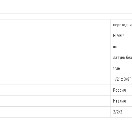
переходни
НР/ВР
шт
латунь бе
true
1/2" x 3/8"
Россия
Италия
2/2/2