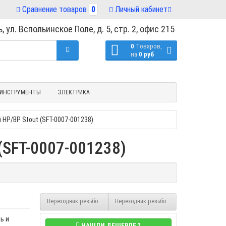
Сравнение товаров
0
Личный кабинет
, ул. Вспольинское Поле, д. 5, стр. 2, офис 215
0
Tоваров,
на
0 руб
ИНСТРУМЕНТЫ
ЭЛЕКТРИКА
 НР/ВР Stout (SFT-0007-001238)
(SFT-0007-001238)
Переходник резьбовой 3/4" x 1" латунный НР/ВР Stout (SFT-0007-000
Переходник резьбовой 1/8" x 1/4" латунны
ь и
НАШЛИ ДЕШЕВЛЕ ?