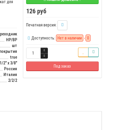
жат для
126 руб
Печатная версия:
ереходник
Доступность:
Нет в наличии
0
НР/ВР
шт
 покрытия
true
1/2" x 3/8"
Под заказ
Россия
Италия
2/2/2