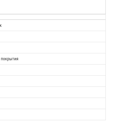
к
з покрытия