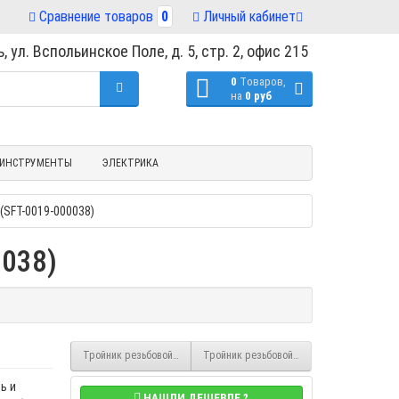
Сравнение товаров
0
Личный кабинет
, ул. Вспольинское Поле, д. 5, стр. 2, офис 215
0
Tоваров,
на
0 руб
ИНСТРУМЕНТЫ
ЭЛЕКТРИКА
(SFT-0019-000038)
0038)
Тройник резьбовой 1/4" ВР латунный Stout (SFT-0019-000014)
Тройник резьбовой 1/2" ВР латунный Stout
ь и
НАШЛИ ДЕШЕВЛЕ ?