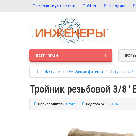
sales@in-yaroslavl.ru
Viber
Telegram
КАТЕГОРИИ
ПРОИЗ
Фитинги
Резьбовые фитинги
Латунные и б
Тройник резьбовой 3/8" 
Производитель:
Stout
Код товара:
6965-07