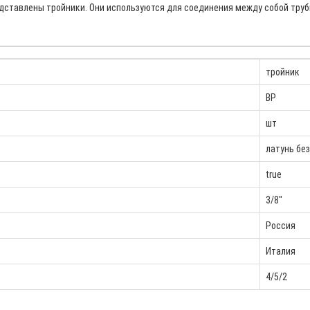
ставлены тройники. Они используются для соединения между собой трубы
тройник
ВР
шт
латунь бе
true
3/8"
Россия
Италия
4/5/2