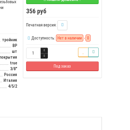
резьбовых
ни
356 руб
Печатная версия:
Доступность:
Нет в наличии
0
тройник
ВР
шт
 покрытия
true
Под заказ
3/8"
Россия
Италия
4/5/2