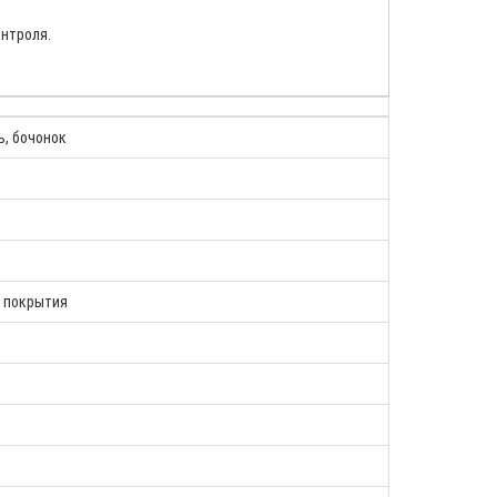
нтроля.
ь, бочонок
з покрытия