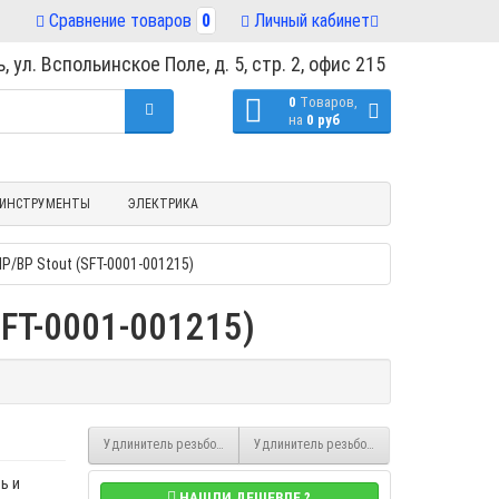
Сравнение товаров
0
Личный кабинет
, ул. Вспольинское Поле, д. 5, стр. 2, офис 215
0
Tоваров,
на
0 руб
ИНСТРУМЕНТЫ
ЭЛЕКТРИКА
Р/ВР Stout (SFT-0001-001215)
SFT-0001-001215)
Удлинитель резьбовой латунный 1/2" НР-ВР 10 мм, Stout (SFT-0001-0
Удлинитель резьбовой 1/2" x 25 латунный 
ь и
НАШЛИ ДЕШЕВЛЕ ?