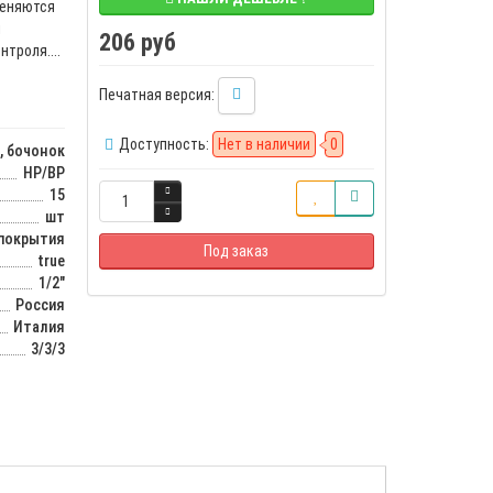
меняются
и
206 руб
троля....
Печатная версия:
Доступность:
Нет в наличии
0
, бочонок
НР/ВР
15
шт
 покрытия
Под заказ
true
1/2"
Россия
Италия
3/3/3