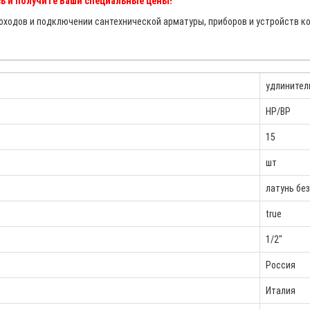
ь и получите Ваши специальные цены!
ходов и подключении сантехнической арматуры, приборов и устройств ко
удлинител
НР/ВР
15
шт
латунь бе
true
1/2"
Россия
Италия