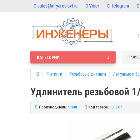
sales@in-yaroslavl.ru
Viber
Telegram
КАТЕГОРИИ
ПРОИЗ
Фитинги
Резьбовые фитинги
Латунные и б
Удлинитель резьбовой 1/
Производитель:
Stout
Код товара:
7335-07