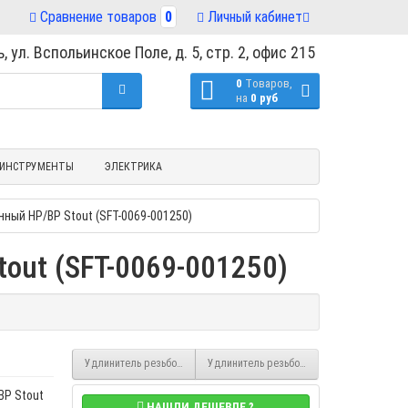
Сравнение товаров
0
Личный кабинет
, ул. Вспольинское Поле, д. 5, стр. 2, офис 215
0
Tоваров,
на
0 руб
ИНСТРУМЕНТЫ
ЭЛЕКТРИКА
нный НР/ВР Stout (SFT-0069-001250)
out (SFT-0069-001250)
Удлинитель резьбовой 1/2" x 40 хромированный НР/ВР Stout (SFT-00
Удлинитель резьбовой 1/2" x 80 хромиров
ВР Stout
НАШЛИ ДЕШЕВЛЕ ?