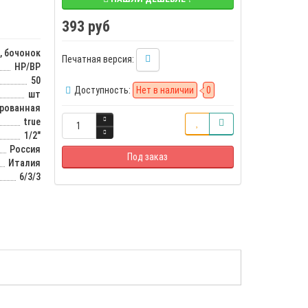
393 руб
, бочонок
Печатная версия:
НР/ВР
50
Доступность:
Нет в наличии
0
шт
ированная
true
1/2"
Россия
Под заказ
Италия
6/3/3