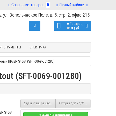
Сравнение товаров
0
Личный кабинет
, ул. Вспольинское Поле, д. 5, стр. 2, офис 215
0
Tоваров,
на
0 руб
ИНСТРУМЕНТЫ
ЭЛЕКТРИКА
нный НР/ВР Stout (SFT-0069-001280)
out (SFT-0069-001280)
Удлинитель резьбовой 1/2" x 50 хромированный НР/ВР Stout (SFT-00
Футорка 1/2" x 1/4" никелированная НР/ВР
ВР Stout
НАШЛИ ДЕШЕВЛЕ ?