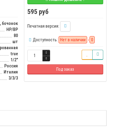
595 руб
, бочонок
Печатная версия:
НР/ВР
80
Доступность:
Нет в наличии
0
шт
ированная
true
1/2"
Россия
Под заказ
Италия
3/3/3