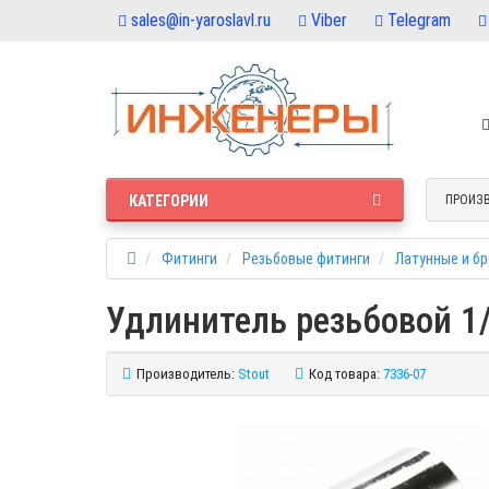
sales@in-yaroslavl.ru
Viber
Telegram
КАТЕГОРИИ
ПРОИЗ
Фитинги
Резьбовые фитинги
Латунные и б
Удлинитель резьбовой 1/
Производитель:
Stout
Код товара:
7336-07