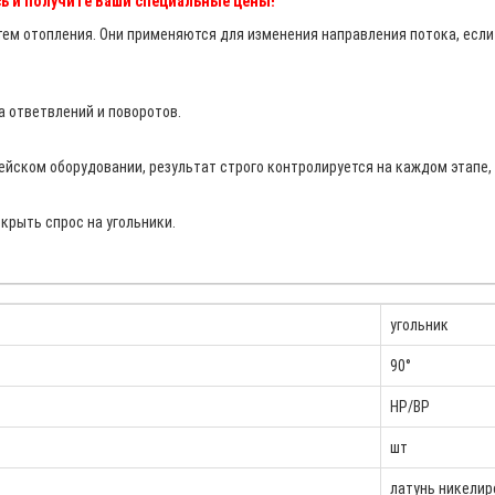
ь и получите Ваши специальные цены!
ем отопления. Они применяются для изменения направления потока, если
а ответвлений и поворотов.
ском оборудовании, результат строго контролируется на каждом этапе, 
рыть спрос на угольники.
угольник
90°
НР/ВР
шт
латунь никелир