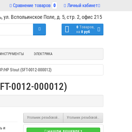
Сравнение товаров
0
Личный кабинет
, ул. Вспольинское Поле, д. 5, стр. 2, офис 215
0
Tоваров,
на
0 руб
ИНСТРУМЕНТЫ
ЭЛЕКТРИКА
Р/НР Stout (SFT-0012-000012)
SFT-0012-000012)
Угольник резьбовой 1" никелированный ВР/ВР Stout (SFT-0014-00000
Угольник резьбовой 3/4" никелированный В
ь и
НАШЛИ ДЕШЕВЛЕ ?