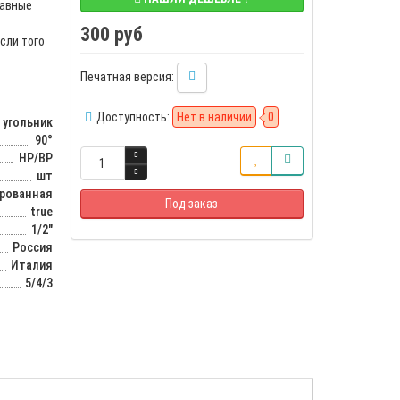
тавные
300 руб
сли того
Печатная версия:
Доступность:
Нет в наличии
0
угольник
90°
НР/ВР
шт
ированная
Под заказ
true
1/2"
Россия
Италия
5/4/3