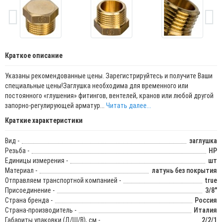
Краткое описание
Указаны рекомендованные цены. Зарегистрируйтесь и получите Ваши
специальные цены!­­­­­Заглушка необходима для временного или
постоянного «глушения» фитингов, вентелей, кранов или любой другой
запорно-регулирующей арматур...
Читать далее...
Краткие характеристики
Вид -
заглушка
Резьба -
НР
Единицы измерения -
шт
Материал -
латунь без покрытия
Отправляем транспортной компанией -
true
Присоединение -
3/8"
Страна бренда -
Россия
Страна-производитель -
Италия
Габариты упаковки (Д/Ш/В), см -
2/2/1