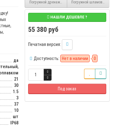
Погружной дренажный насос 50TSM0.75(F) Solidpump 0.75 кВт, Ду5
Погружной шламовый насос 150TBS9(20m) So
дку!
НАШЛИ ДЕШЕВЛЕ ?
вых
ктные,
55 380 руб
ы,
Печатная версия:
Доступность:
Нет в наличии
0
да
тельный,
поплавком
21
30
Под заказ
1.5
3
37
10
шт
IP68