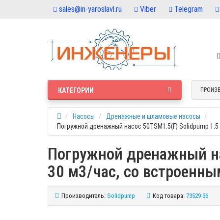
sales@in-yaroslavl.ru
Viber
Telegram
КАТЕГОРИИ
ПРОИЗ
Насосы
Дренажные и шламовые насосы
Погружной дренажный насос 50TSM1.5(F) Solidpump 1.5
Погружной дренажный нас
30 м3/час, со встроенн
Производитель:
Solidpump
Код товара:
73529-36