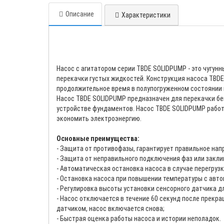
Описание
Характеристики
Насос с агитатором серии TBDE SOLIDPUMP - это чугун
перекачки густых жидкостей. Конструкция насоса TBDE
продолжительное время в полупогруженном состоянии и
Насос TBDE SOLIDPUMP предназначен для перекачки бент
устройстве фундаментов. Насос TBDE SOLIDPUMP работ
экономить электроэнергию.
Основные преимущества:
- Защита от противофазы, гарантирует правильное нап
- Защита от неправильного подключения фаз или закл
- Автоматическая остановка насоса в случае перегрузк
- Остановка насоса при повышении температуры с авт
- Регулировка высоты установки сенсорного датчика 
- Насос отключается в течение 60 секунд после прекра
датчиком, насос включается снова;
- Быстрая оценка работы насоса и истории неполадок.