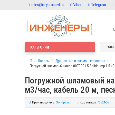
sales@in-yaroslavl.ru
Viber
Telegram
КАТЕГОРИИ
ПРОИЗ
Насосы
Дренажные и шламовые насосы
Погружной шламовый насос 80TBDE1.5 Solidpump 1.5 кВт,
Погружной шламовый насо
м3/час, кабель 20 м, пе
Производитель:
Solidpump
Код товара:
73524-36