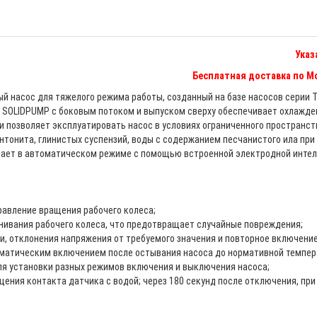
Указ
Бесплатная доставка по Мо
ный насос для тяжелого режима работы, созданный на базе насосов серии 
 SOLIDPUMP с боковым потоком и выпуском сверху обеспечивает охлажден
 позволяет эксплуатировать насос в условиях ограниченного пространст
онита, глинистых суспензий, воды с содержанием песчанистого ила при с
ает в автоматическом режиме с помощью встроенной электродной интел
равление вращения рабочего колеса;
инивания рабочего колеса, что предотвращает случайные повреждения;
и, отклонения напряжения от требуемого значения и повторное включение
оматическим включением после остывания насоса до нормативной темпер
для установки разных режимов включения и выключения насоса;
щения контакта датчика с водой; через 180 секунд после отключения, при