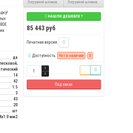
Погружной шламовый насос 80TBD1.5 Solidpump 1.5 кВт, Ду80, 3~380 
Погружной шламовый насос 80TBDE2.2 Solid
дку!
НАШЛИ ДЕШЕВЛЕ ?
вых
TBDE
85 443 руб
има
Печатная версия:
Доступность:
Нет в наличии
0
да
есковой,
атический
14
42
Под заказ
1.5
3
43
20
шт
4х1.0 мм2