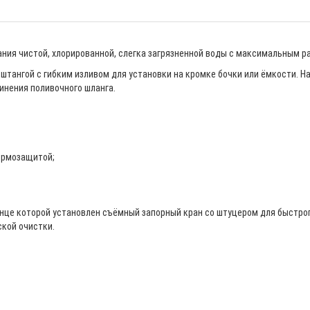
ия чистой, хлорированной, слегка загрязненной воды с максимальным ра
тангой с гибким изливом для установки на кромке бочки или ёмкости. Н
инения поливочного шланга.
ермозащитой;
онце которой установлен съёмный запорный кран со штуцером для быстро
ской очистки.