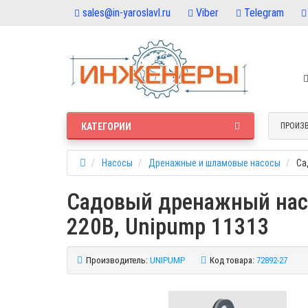
sales@in-yaroslavl.ru
Viber
Telegram
КАТЕГОРИИ
ПРОИЗ
Насосы
Дренажные и шламовые насосы
Са
Садовый дренажный насос
220В, Unipump 11313
Производитель:
UNIPUMP
Код товара:
72892-27