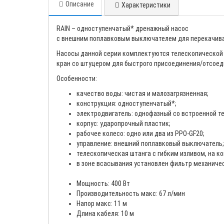
Описание
Характеристики
RAIN – одноступенчатый* дренажный насос
с внешним поплавковым выключателем для перекачиван
Насосы данной серии комплектуются телескопической ш
кран со штуцером для быстрого присоединения/отсоед
Особенности:
качество воды: чистая и малозагрязненная;
конструкция: одноступенчатый*;
электродвигатель: однофазный со встроенной т
корпус: ударопрочный пластик;
рабочее колесо: одно или два из PPO-GF20;
управление: внешний поплавковый выключатель;
телескопическая штанга с гибким изливом, на к
в зоне всасывания установлен фильтр механиче
Мощность: 400 Вт
Производительность макс: 67 л/мин
Напор макс: 11 м
Длина кабеля: 10 м