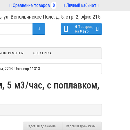
Сравнение товаров
0
Личный кабинет
, ул. Вспольинское Поле, д. 5, стр. 2, офис 215
0
Tоваров,
на
0 руб
ИНСТРУМЕНТЫ
ЭЛЕКТРИКА
ом, 220В, Unipump 11313
, 5 м3/час, с поплавком,
Садовый дренажный насос RAIN Q250, 250 Вт, Ду20, 9 м, 2.5 м3/час,
Садовый дренажный насос RAIN Q550M, 550 