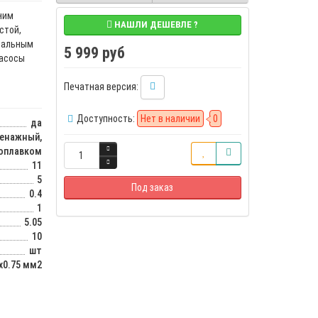
ним
НАШЛИ ДЕШЕВЛЕ ?
стой,
имальным
5 999 руб
Насосы
Печатная версия:
Доступность:
Нет в наличии
0
да
енажный,
поплавком
11
5
Под заказ
0.4
1
5.05
10
шт
х0.75 мм2