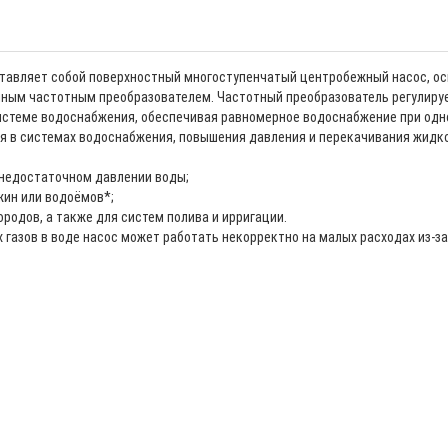
ставляет собой поверхностный многоступенчатый центробежный насос, 
ным частотным преобразователем. Частотный преобразователь регулирует
истеме водоснабжения, обеспечивая равномерное водоснабжение при од
я в системах водоснабжения, повышения давления и перекачивания жидко
 недостаточном давлении воды;
жин или водоёмов*;
ородов, а также для систем полива и ирригации.
азов в воде насос может работать некорректно на малых расходах из-за