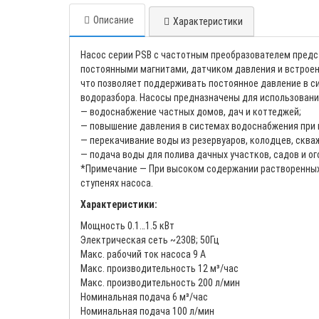
Описание
Характеристики
Насос серии PSB с частотным преобразователем пред
постоянными магнитами, датчиком давления и встроен
что позволяет поддерживать постоянное давление в с
водоразбора. Насосы предназначены для использовани
— водоснабжение частных домов, дач и коттеджей;
— повышение давления в системах водоснабжения при
— перекачивание воды из резервуаров, колодцев, сква
— подача воды для полива дачных участков, садов и ог
*Примечание — При высоком содержании растворенных г
ступенях насоса.
Характеристики:
Мощность 0.1…1.5 кВт
Электрическая сеть ~230В; 50Гц
Макс. рабочий ток насоса 9 А
Макс. производительность 12 м³/час
Макc. производительность 200 л/мин
Номинальная подача 6 м³/час
Номинальная подача 100 л/мин