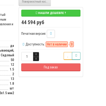
Поверхностный насос PSB 5-40, 1.2 кВт, с частотным преобразовател
НАШЛИ ДЕШЕВЛЕ ?
атый
вным
44 594 руб
авления и
Печатная версия:
Доступность:
Нет в наличии
0
да
ывающий,
Садовый
50
12
Под заказ
1.5
2
13
1.8
шт
3х1.5 мм2