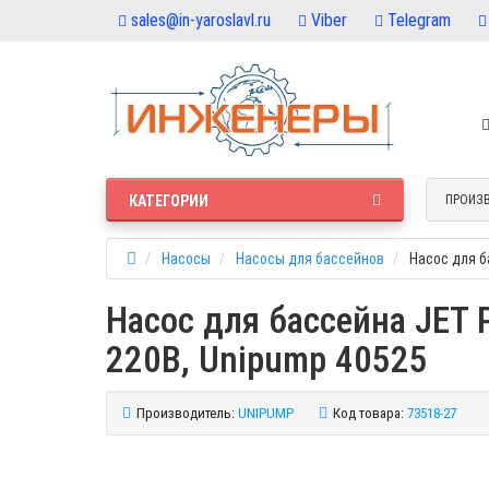
sales@in-yaroslavl.ru
Viber
Telegram
КАТЕГОРИИ
ПРОИЗ
Насосы
Насосы для бассейнов
Насос для б
Насос для бассейна JET 
220В, Unipump 40525
Производитель:
UNIPUMP
Код товара:
73518-27