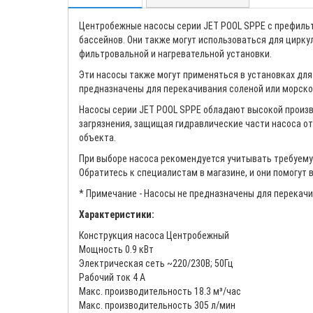
Центробежные насосы серии JET POOL SPPE с префиль
бассейнов. Они также могут использоваться для цирку
фильтровальной и нагревательной установки.
Эти насосы также могут применяться в установках дл
предназначены для перекачивания соленой или морско
Насосы серии JET POOL SPPE обладают высокой произ
загрязнения, защищая гидравлические части насоса от
объекта.
При выборе насоса рекомендуется учитывать требуему
Обратитесь к специалистам в магазине, и они помогут
* Примечание - Насосы не предназначены для перекач
Характеристики:
Конструкция насоса Центробежный
Мощность 0.9 кВт
Электрическая сеть ~220/230В; 50Гц
Рабочий ток 4 А
Макс. производительность 18.3 м³/час
Макc. производительность 305 л/мин