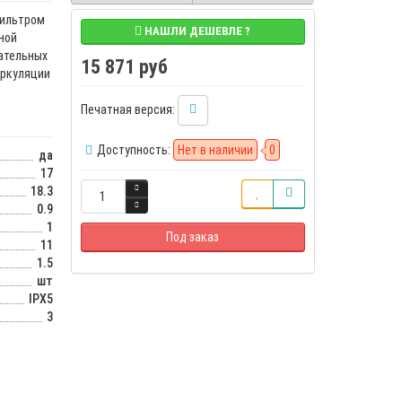
фильтром
НАШЛИ ДЕШЕВЛЕ ?
ной
ательных
15 871 руб
иркуляции
Печатная версия:
Доступность:
Нет в наличии
0
да
17
18.3
0.9
1
Под заказ
11
1.5
шт
IPX5
3