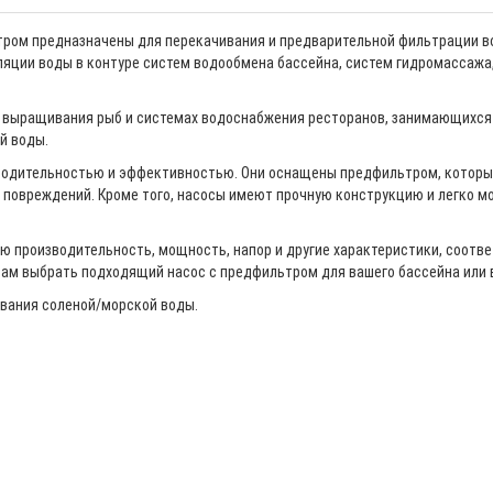
тром предназначены для перекачивания и предварительной фильтрации в
ляции воды в контуре систем водообмена бассейна, систем гидромассажа
я выращивания рыб и системах водоснабжения ресторанов, занимающихся 
й воды.
водительностью и эффективностью. Они оснащены предфильтром, которы
 повреждений. Кроме того, насосы имеют прочную конструкцию и легко мо
ю производительность, мощность, напор и другие характеристики, соотв
 вам выбрать подходящий насос с предфильтром для вашего бассейна или 
ивания соленой/морской воды.