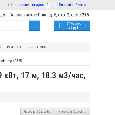
Сравнение товаров
0
Личный кабинет
, ул. Вспольинское Поле, д. 5, стр. 2, офис 215
0
Tоваров,
на
0 руб
ИНСТРУМЕНТЫ
ЭЛЕКТРИКА
 Unipump 40525
кВт, 17 м, 18.3 м3/час,
Насос для бассейна JET POOL SPPE100 с префильтром 0.55 кВт, 13 м
Насос для бассейна ET POOL STP 2000T, 2 