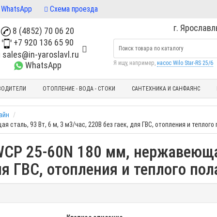
WhatsApp
Схема проезда
г. Ярославль
8 (4852) 70 06 20
+7 920 136 65 90
sales@in-yaroslavl.ru
Я ищу, например,
насос Wilo Star-RS 25/6
WhatsApp
ВОДИТЕЛИ
ОТОПЛЕНИЕ - ВОДА - СТОКИ
САНТЕХНИКА И САНФАЯНС
айн
таль, 93 Вт, 6 м, 3 м3/час, 220В без гаек, для ГВС, отопления и теплого 
P 25-60N 180 мм, нержавеющая 
ля ГВС, отопления и теплого пол