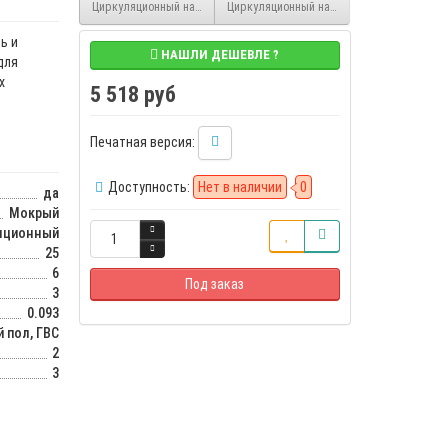
Циркуляционный насос WCP 65-6F3/380 Вольт 3-х скоростной, 0.49 кВт
Циркуляционный насос SVH 65-22-4/2 Dn65,
ь и
НАШЛИ ДЕШЕВЛЕ ?
для
х
5 518 руб
Печатная версия:
Доступность:
Нет в наличии
0
да
Мокрый
ляционный
25
6
Под заказ
3
0.093
 пол, ГВС
2
3