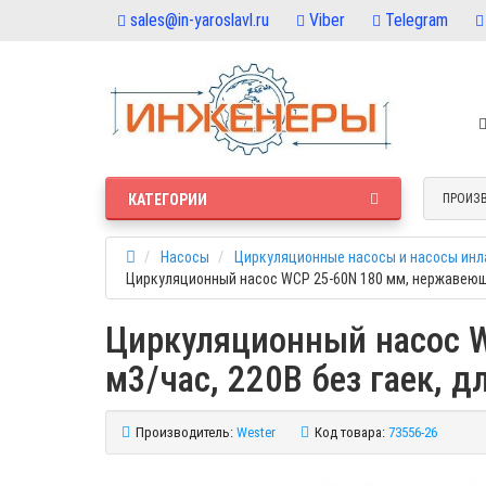
sales@in-yaroslavl.ru
Viber
Telegram
КАТЕГОРИИ
ПРОИЗ
Насосы
Циркуляционные насосы и насосы инл
Циркуляционный насос WCP 25-60N 180 мм, нержавеющая с
Циркуляционный насос WC
м3/час, 220В без гаек, д
Производитель:
Wester
Код товара:
73556-26