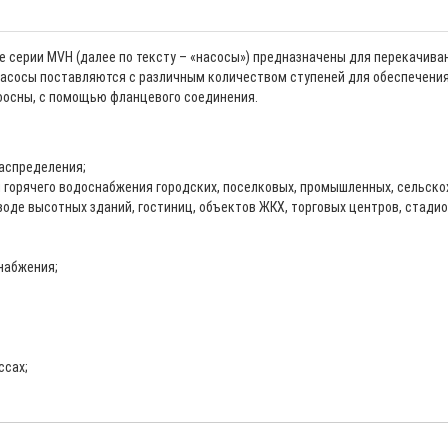
серии MVH (далее по тексту – «насосы») предназначены для перекачиван
Насосы поставляются с различным количеством ступеней для обеспечения
соосны, с помощью фланцевого соединения.
аспределения;
и горячего водоснабжения городских, поселковых, промышленных, сельско
де высотных зданий, гостиниц, объектов ЖКХ, торговых центров, стадио
набжения;
ссах;