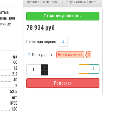
Вертикальный насос многоступенчатый MVH 8-4 Dn40, 1.5 кВт, 40 м, 
Вертикальный насос многоступенчатый MVH 
чатые
НАШЛИ ДЕШЕВЛЕ ?
чены для
личных
78 934 руб
Печатная версия:
Доступность:
Нет в наличии
0
да
60
12
2.2
40
Под заказ
2
52.5
шт
IP55
120