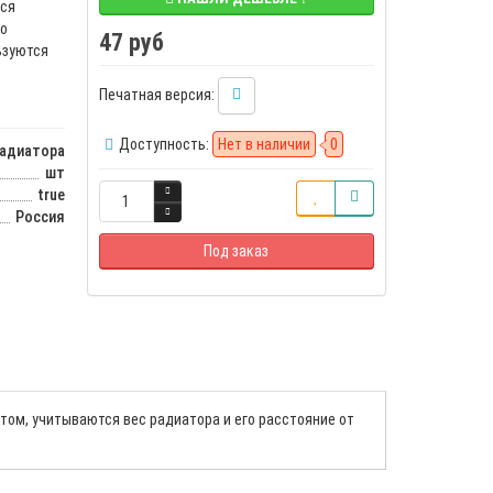
тся
го
47 руб
ьзуются
Печатная версия:
Доступность:
Нет в наличии
0
адиатора
шт
true
Россия
Под заказ
том, учитываются вес радиатора и его расстояние от