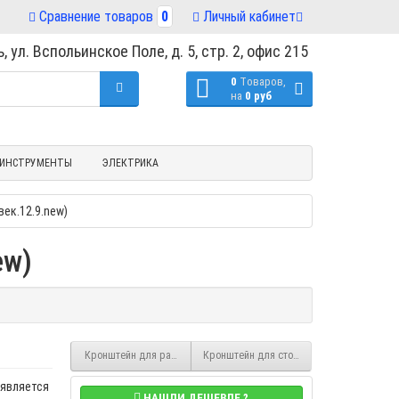
Сравнение товаров
0
Личный кабинет
, ул. Вспольинское Поле, д. 5, стр. 2, офис 215
0
Tоваров,
на
0 руб
ИНСТРУМЕНТЫ
ЭЛЕКТРИКА
век.12.9.new)
ew)
Кронштейн для радиатора TESI (IRSAP) белый короткий (70-90мм), т
Кронштейн для стойки универсальный твек
 является
НАШЛИ ДЕШЕВЛЕ ?