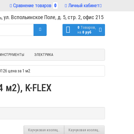
Сравнение товаров
0
Личный кабинет
, ул. Вспольинское Поле, д. 5, стр. 2, офис 215
0
Tоваров,
на
0 руб
ИНСТРУМЕНТЫ
ЭЛЕКТРИКА
0126 цена за 1 м2
 м2), K-FLEX
Каучуковая изоляция для труб рулон Solar HT 10х1000 (20 м2), K-FL
Каучуковая изоляция для труб рулон ST A