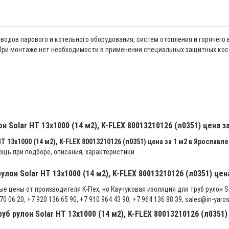
одов парового и котельного оборудования, систем отопления и горячего
 При монтаже нет необходимости в применении специальных защитных кос
н Solar HT 13х1000 (14 м2), K-FLEX 80013210126 (л0351) цена 
 13х1000 (14 м2), K-FLEX 80013210126 (л0351) цена за 1 м2 в Ярославле
щь при подборе, описания, характеристики
улон Solar HT 13х1000 (14 м2), K-FLEX 80013210126 (л0351) цен
 цены от производителя K-Flex, но Каучуковая изоляция для труб рулон Sol
06 20, +7 920 136 65 90, +7 910 964 43 90, +7 964 136 88 39, sales@in-yarosl
уб рулон Solar HT 13х1000 (14 м2), K-FLEX 80013210126 (л0351) 