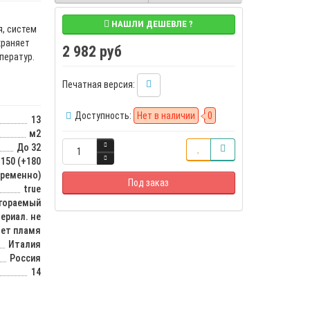
НАШЛИ ДЕШЕВЛЕ ?
я, систем
храняет
2 982 руб
ператур.
Печатная версия:
Доступность:
Нет в наличии
0
13
м2
До 32
150 (+180
ременно)
Под заказ
true
гораемый
ериал. не
яет пламя
Италия
Россия
14