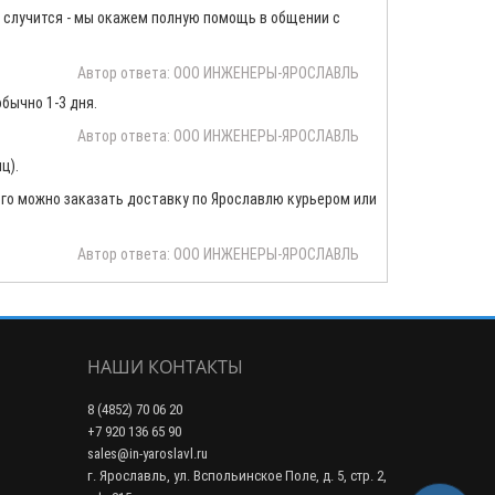
 случится - мы окажем полную помощь в общении с
Автор ответа: ООО ИНЖЕНЕРЫ-ЯРОСЛАВЛЬ
бычно 1-3 дня.
Автор ответа: ООО ИНЖЕНЕРЫ-ЯРОСЛАВЛЬ
ц).
 того можно заказать доставку по Ярославлю курьером или
Автор ответа: ООО ИНЖЕНЕРЫ-ЯРОСЛАВЛЬ
НАШИ КОНТАКТЫ
8 (4852) 70 06 20
+7 920 136 65 90
sales@in-yaroslavl.ru
г. Ярославль, ул. Вспольинское Поле, д. 5, стр. 2,