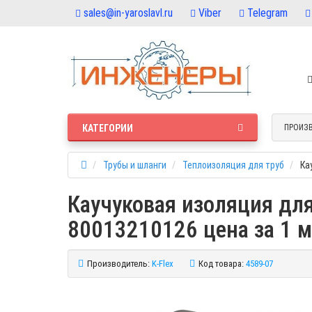
sales@in-yaroslavl.ru
Viber
Telegram
КАТЕГОРИИ
ПРОИЗ
Трубы и шланги
Теплоизоляция для труб
Ка
Каучуковая изоляция для 
80013210126 цена за 1 
Производитель:
K-Flex
Код товара:
4589-07