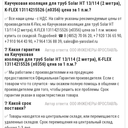
Каучуковая изоляция для труб Solar HT 13/114 (2 метра),
K-FLEX 13114215526 (л0356) цена за 1 п.м.?
✅ Все наши цены - с НДС. На сайте указаны рекомендуемые цены от
производителя K-Flex, но Каучуковая изоляция для труб Solar HT
13/114 (2 метра), K-FLEX 13114215526 (л0356) цена за 1 п.м. можно
купить со скидкой. Подробней: ☎ 8 (4852) 70 06 20, +7 920 136 65 90,
+7 910 964 43 90, +7 964 136 88 39, sales@in-yaroslavl.ru
❔ Какая гарантия
Автор ответа: ООО ИНЖЕНЕРЫ-ЯРОСЛАВЛЬ
на Каучуковая
изоляция для труб Solar HT 13/114 (2 метра), K-FLEX
13114215526 (л0356) цена за 1 п.м.?
✅ Мы работаем с производителями и на продукцию
предоставляется Официальная Гарантия производителя. Если с
товаром что-то случится - мы окажем полную помощь в общении с
производителем для того, чтобы решить все проблемы. Срок
гарантии указан в характеристиках товара.
❔ Какой срок
Автор ответа: ООО ИНЖЕНЕРЫ-ЯРОСЛАВЛЬ
поставки?
✅ Товары находятся на центральном складе, или перемещаются с
удаленных складов. Срок перемещения на центральный склад,
обычно 1-3 дня.