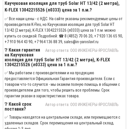
Каучуковая изоляция для труб Solar HT 13/42 (2 метра),
K-FLEX 13042215526 (л0333) цена за 1 п.м.?
✅ Все наши цены - с НДС. На сайте указаны рекомендуемые цены от
производителя K-Flex, но Каучуковая изоляция для труб Solar HT
13/42 (2 метра), K-FLEX 13042215526 (л0333) цена за 1 п.м. можно
купить со скидкой. Подробней: ☎ 8 (4852) 70 06 20, +7 920 136 65 90,
+7 910 964 43 90, +7 964 136 88 39, sales@in-yaroslavl.ru
❔ Какая гарантия
Автор ответа: ООО ИНЖЕНЕРЫ-ЯРОСЛАВЛЬ
на Каучуковая
изоляция для труб Solar HT 13/42 (2 метра), K-FLEX
13042215526 (л0333) цена за 1 п.м.?
✅ Мы работаем с производителями и на продукцию
предоставляется Официальная Гарантия производителя. Если с
товаром что-то случится - мы окажем полную помощь в общении с
производителем для того, чтобы решить все проблемы. Срок
гарантии указан в характеристиках товара.
❔ Какой срок
Автор ответа: ООО ИНЖЕНЕРЫ-ЯРОСЛАВЛЬ
поставки?
✅ Товары находятся на центральном складе, или перемещаются с
удаленных складов. Срок перемещения на центральный склад,
обычно 1-3 дня.