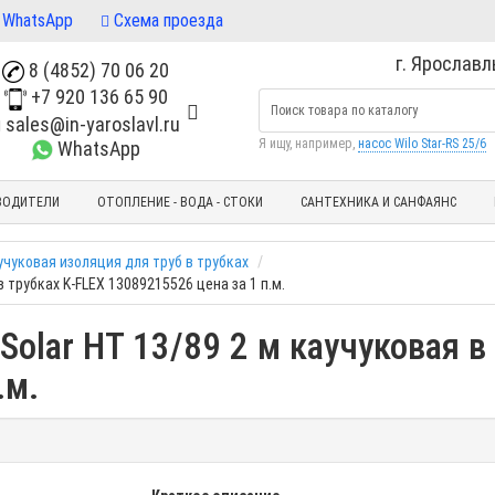
WhatsApp
Схема проезда
г. Ярославль
8 (4852) 70 06 20
+7 920 136 65 90
sales@in-yaroslavl.ru
Я ищу, например,
насос Wilo Star-RS 25/6
WhatsApp
ВОДИТЕЛИ
ОТОПЛЕНИЕ - ВОДА - СТОКИ
САНТЕХНИКА И САНФАЯНС
учуковая изоляция для труб в трубках
 трубках K-FLEX 13089215526 цена за 1 п.м.
olar HT 13/89 2 м каучуковая в
.м.