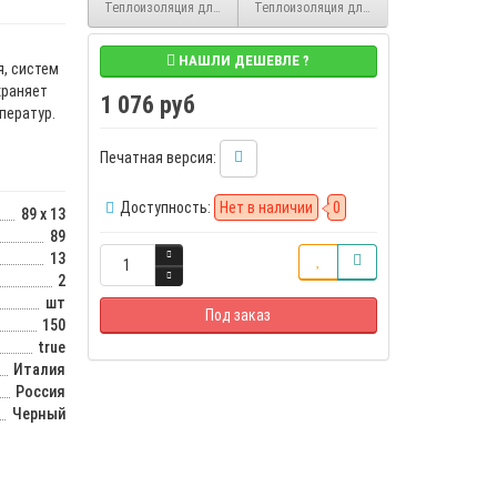
Теплоизоляция для труб Solar HT 13/76 2 м каучуковая в трубках K-
Теплоизоляция для труб Solar HT 19/89 2 
НАШЛИ ДЕШЕВЛЕ ?
я, систем
храняет
1 076 руб
ператур.
Печатная версия:
Доступность:
Нет в наличии
0
89 x 13
89
13
2
шт
Под заказ
150
true
Италия
Россия
Черный