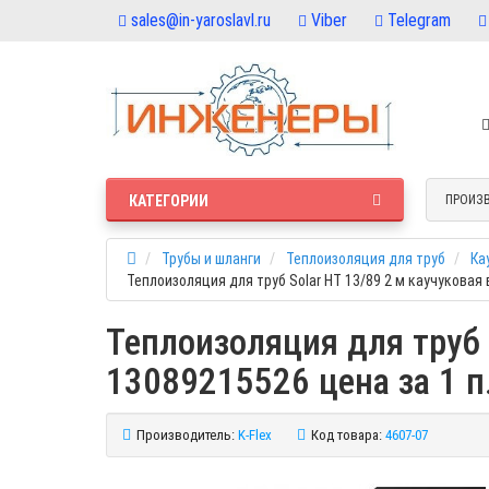
sales@in-yaroslavl.ru
Viber
Telegram
КАТЕГОРИИ
ПРОИЗ
Трубы и шланги
Теплоизоляция для труб
Ка
Теплоизоляция для труб Solar HT 13/89 2 м каучуковая в
Теплоизоляция для труб S
13089215526 цена за 1 п
Производитель:
K-Flex
Код товара:
4607-07