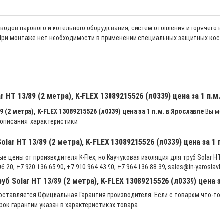
одов парового и котельного оборудования, систем отопления и горячего
 При монтаже нет необходимости в применении специальных защитных кос
r HT 13/89 (2 метра), K-FLEX 13089215526 (л0339) цена за 1 п.
 (2 метра), K-FLEX 13089215526 (л0339) цена за 1 п.м. в Ярославле
Вы мо
 описания, характеристики
lar HT 13/89 (2 метра), K-FLEX 13089215526 (л0339) цена за 1 
 цены от производителя K-Flex, но Каучуковая изоляция для труб Solar HT 
20, +7 920 136 65 90, +7 910 964 43 90, +7 964 136 88 39, sales@in-yaroslavl
б Solar HT 13/89 (2 метра), K-FLEX 13089215526 (л0339) цена з
ставляется Официальная Гарантия производителя. Если с товаром что-то
рок гарантии указан в характеристиках товара.