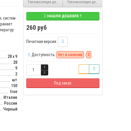
Теплоизоляция для труб Solar HT 19/28 2 м каучуковая в трубках K-
Теплоизоляция для труб Solar HT 19/18 2 
НАШЛИ ДЕШЕВЛЕ ?
я, систем
храняет
260 руб
ператур.
Печатная версия:
Доступность:
Нет в наличии
0
28 x 9
28
9
2
шт
Под заказ
150
true
Италия
Россия
Черный