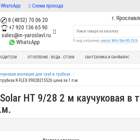
WhatsApp
Схема проезда
г. Ярославль
8 (4852) 70 06 20
+7 920 136 65 90
sales@in-yaroslavl.ru
Я ищу, например,
насос Wilo Star-RS 25/6
WhatsApp
ВОДИТЕЛИ
ОТОПЛЕНИЕ - ВОДА - СТОКИ
САНТЕХНИКА И САНФАЯНС
учуковая изоляция для труб в трубках
трубках K-FLEX 09028215526 цена за 1 п.м.
olar HT 9/28 2 м каучуковая в т
.м.