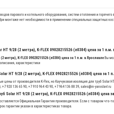
одов парового и котельного оборудования, систем отопления и горячего
 При монтаже нет необходимости в применении специальных защитных кос
r HT 9/28 (2 метра), K-FLEX 09028215526 (л0384) цена за 1 п.м
(2 метра), K-FLEX 09028215526 (л0384) цена за 1 п.м. в Ярославле
Вы мож
 описания, характеристики
lar HT 9/28 (2 метра), K-FLEX 09028215526 (л0384) цена за 1 п
 цены от производителя K-Flex, но Каучуковая изоляция для труб Solar HT 9
7 920 136 65 90, +7 910 964 43 90, +7 964 136 88 39, sales@in-yaroslavl.ru
б Solar HT 9/28 (2 метра), K-FLEX 09028215526 (л0384) цена за
ставляется Официальная Гарантия производителя. Если с товаром что-то
рок гарантии указан в характеристиках товара.