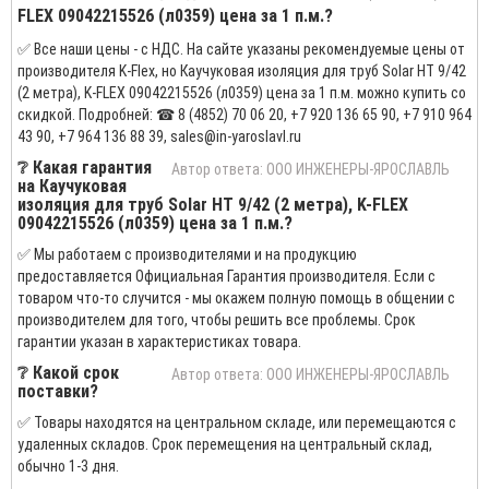
FLEX 09042215526 (л0359) цена за 1 п.м.?
✅ Все наши цены - с НДС. На сайте указаны рекомендуемые цены от
производителя K-Flex, но Каучуковая изоляция для труб Solar HT 9/42
(2 метра), K-FLEX 09042215526 (л0359) цена за 1 п.м. можно купить со
скидкой. Подробней: ☎ 8 (4852) 70 06 20, +7 920 136 65 90, +7 910 964
43 90, +7 964 136 88 39, sales@in-yaroslavl.ru
❔ Какая гарантия
Автор ответа: ООО ИНЖЕНЕРЫ-ЯРОСЛАВЛЬ
на Каучуковая
изоляция для труб Solar HT 9/42 (2 метра), K-FLEX
09042215526 (л0359) цена за 1 п.м.?
✅ Мы работаем с производителями и на продукцию
предоставляется Официальная Гарантия производителя. Если с
товаром что-то случится - мы окажем полную помощь в общении с
производителем для того, чтобы решить все проблемы. Срок
гарантии указан в характеристиках товара.
❔ Какой срок
Автор ответа: ООО ИНЖЕНЕРЫ-ЯРОСЛАВЛЬ
поставки?
✅ Товары находятся на центральном складе, или перемещаются с
удаленных складов. Срок перемещения на центральный склад,
обычно 1-3 дня.